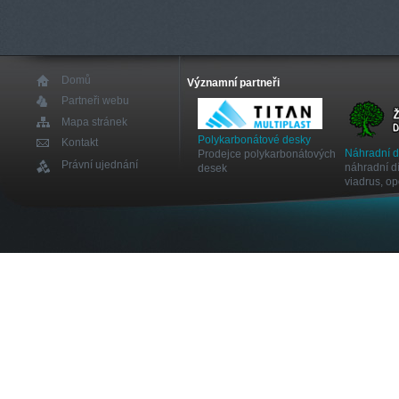
Domů
Významní partneři
Partneři webu
Mapa stránek
Polykarbonátové desky
Kontakt
Náhradní 
Prodejce polykarbonátových
Právní ujednání
náhradní dí
desek
viadrus, o