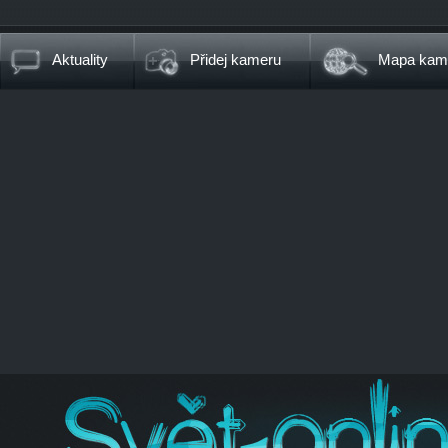
Aktuality
Přidej kameru
Mapa kam