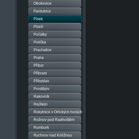
Otrokovice
Pardubice
Písek
Plzeň
Počátky
Polička
Prachatice
Praha
Příbor
Příbram
Přibyslav
Prostějov
Rakovník
Rejštejn
Rokytnice v Orlických horách
Rožnov pod Radhoštěm
Rumburk
Rychnov nad Kněžnou