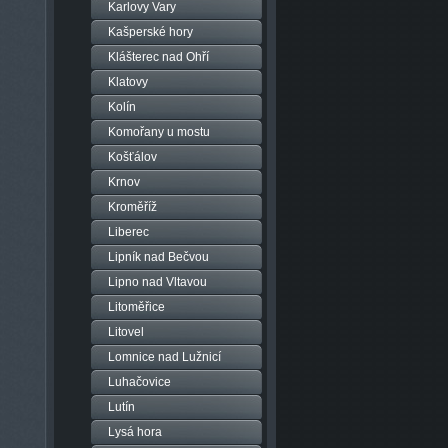
Karlovy Vary
Kašperské hory
Klášterec nad Ohří
Klatovy
Kolín
Komořany u mostu
Košťálov
Krnov
Kroměříž
Liberec
Lipník nad Bečvou
Lipno nad Vltavou
Litoměřice
Litovel
Lomnice nad Lužnicí
Luhačovice
Lutín
Lysá hora