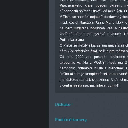
Prácheňského kraje, později okresní, n
působností) na řece Otavě. Má necelých 30 
V Písku se nachází nejstarší dochovaný český
hrad, Kostel Narození Panny Marie, který j
na něm umístěna hodinová věž, a částe
zbořené během průmyslové revoluce. His
Putimská brána.
O Písku se někdy říká, že má univerzitní ch
něm více středních škol, než je pro města t
Od roku 2003 zde působí i soukromá v
akademie vzniklá z VOŠ.[3] Písek má 2 d
nemocnici, fotbalové hřiště a hřebčinec.
širším okolím je kompletně rekonstruované.
je městskou památkovou zónou. V rámci rozv
v centru města nachází infocentrum.[4]
Diskuse
Podobné kamery