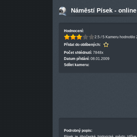
Náměstí Písek - onlin
Hodnocení:
2.5 / 5
Kameru hodnotilo 2
Přidat do oblíbených:
Počet shlédnutí:
7848x
Datum přidání:
08.01.2009
Sdílet kameru:
Podrobný popis:
Písek je jihočeské historické město (dříve