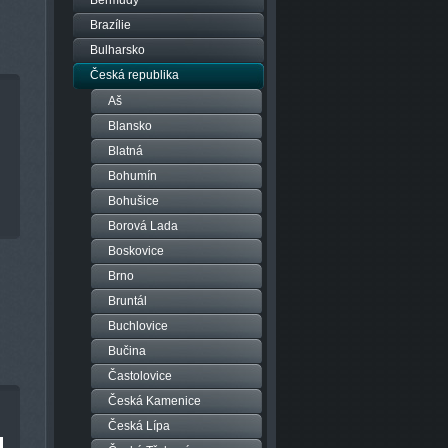
Bermudy
Brazílie
Bulharsko
Česká republika
Aš
Blansko
Blatná
Bohumín
Bohušice
Borová Lada
Boskovice
Brno
Bruntál
Buchlovice
Bučina
Častolovice
Česká Kamenice
Česká Lípa