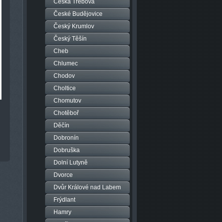
Česká Třebová
České Budějovice
Český Krumlov
Český Těšín
Cheb
Chlumec
Chodov
Choltice
Chomutov
Chotěboř
Děčín
Dobronín
Dobruška
Dolní Lutyně
Dvorce
Dvůr Králové nad Labem
Frýdlant
Hamry