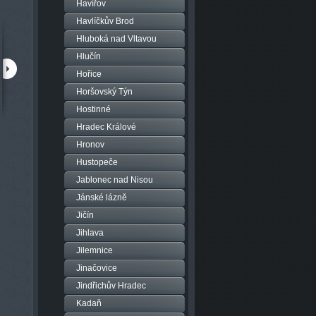
Havířov
Havlíčkův Brod
Hluboká nad Vltavou
Hlučín
Hořice
Horšovský Týn
zhlédnuto: 13990x
zhlédnuto: 9453x
Hostinné
Praha - Ládví
Rožnov pod Radhoštěm
Hradec Králové
Hronov
Hustopeče
Jablonec nad Nisou
Jánské lázně
Jičín
Jihlava
Jilemnice
Jinačovice
Jindřichův Hradec
Kadaň