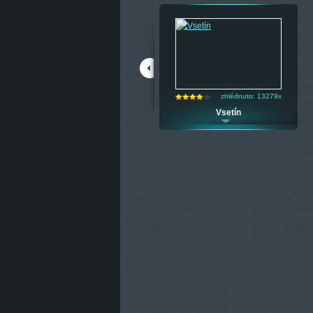
zhlédnuto: 10046x
zhlédnuto: 13279x
Aš
Vsetín