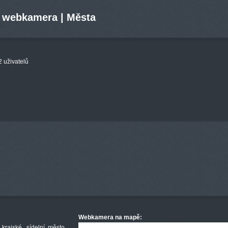
e webkamera | Města
 uživatelů
Webkamera na mapě:
 krajské, sídelní město