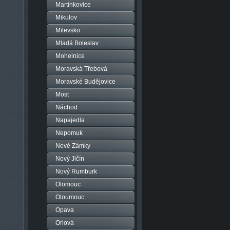
Martínkovice
Mikulov
Milevsko
Mladá Boleslav
Mohelnice
Moravská Třebová
Moravské Budějovice
Most
Náchod
Napajedla
Nepomuk
Nové Zámky
Nový Jičín
Nový Rumburk
Olomouc
Oloumouc
Opava
Orlová