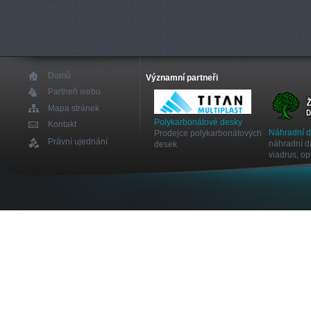
Domů
Významní partneři
Partneři webu
Mapa stránek
Polykarbonátové desky
Kontakt
Náhradní 
Prodejce polykarbonátových
Právní ujednání
náhradní dí
desek
viadrus, o