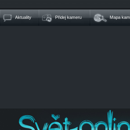
Aktuality
Přidej kameru
Mapa kam