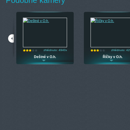
Podobné kamery
zhlédnuto: 4940x
zhlédnuto: 4
Deštné v O.h.
Říčky v O.h.