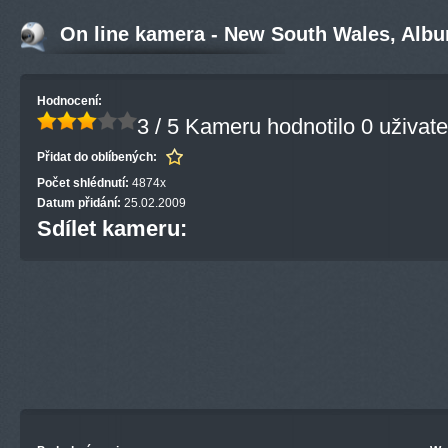
On line kamera - New South Wales, Albu
Hodnocení:
3 / 5
Kameru hodnotilo 0 uživate
Přidat do oblíbených:
Počet shlédnutí:
4874x
Datum přidání:
25.02.2009
Sdílet kameru: