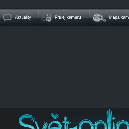
Aktuality
Přidej kameru
Mapa kam