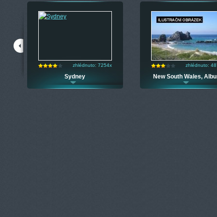
zhlédnuto: 7254x
zhlédnuto: 4
zac
Sydney
New South Wales, Albu