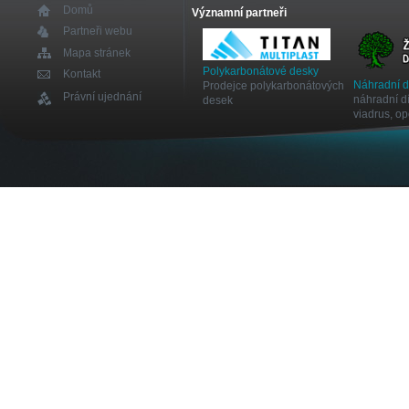
Domů
Významní partneři
Partneři webu
Mapa stránek
Polykarbonátové desky
Kontakt
Náhradní 
Prodejce polykarbonátových
Právní ujednání
náhradní dí
desek
viadrus, o