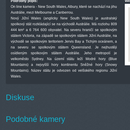
Podrobný popis:
We
On line kamera - New South Wales, Albury, které se nachází na jihu
Austrálie, mezi Melbourne a Canberrou.
Nový Jižní Wales (anglicky New South Wales) je australský
spolkový stát rozkládající se na východě Austrálie. Má rozlohu 809
444 km² a 6 764 600 obyvatel. Na severu hraničí se spolkovým
státem Victoria, na západě se spolkovým státem Jižní Austrálie, na
východě se spolkovým teritoriem Jervis Bay a Tichým oceánem, a
na severu se spolkovým státem Queensland. Je nejhustěji
osídleným spolkovým státem Austrálie. Jeho metropolí je
velkoměsto Sydney. Na území státu leží Modré hory (Blue
Mountains) a nejvyšší hory kontinentu Sněžné hory (Snowy
Mountains). Název státu je odvozen od velšského regionu Jižní
Wales.
Diskuse
Podobné kamery