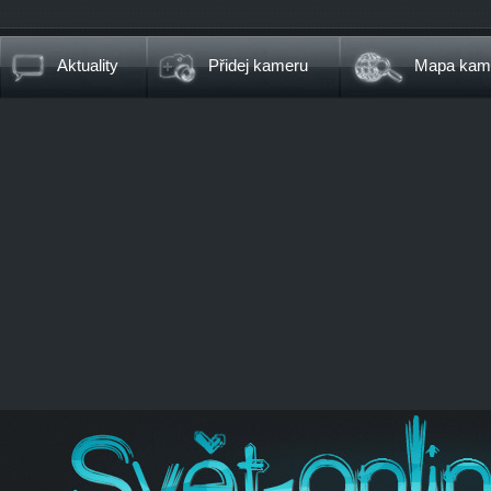
Aktuality
Přidej kameru
Mapa kam