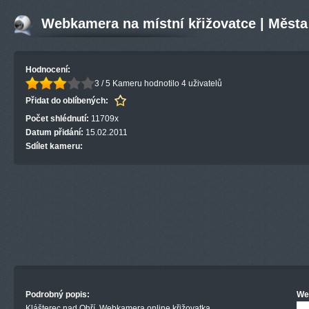
Webkamera na místní křižovatce | Města
Hodnocení:
3 / 5
Kameru hodnotilo 4 uživatelů
Přidat do oblíbených:
Počet shlédnutí:
11709x
Datum přidání:
15.02.2011
Sdílet kameru:
Podrobný popis:
We
Klášterec nad Ohří. Webkamera online křižovatka.