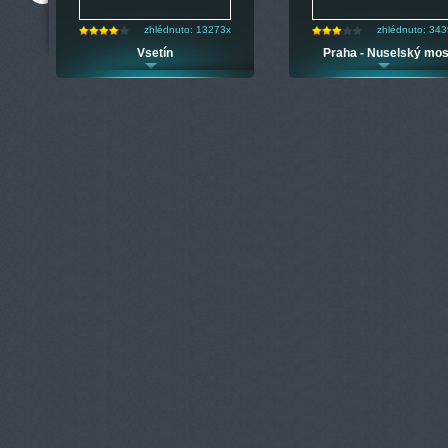
zhlédnuto: 13273x
zhlédnuto: 34
Vsetín
Praha - Nuselský mos