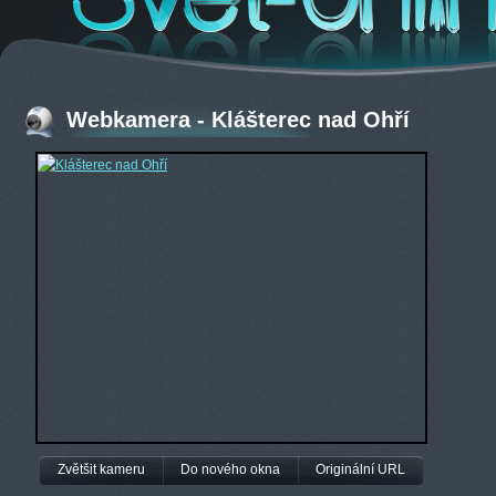
Webkamera - Klášterec nad Ohří
Zvětšit kameru
Do nového okna
Originální URL