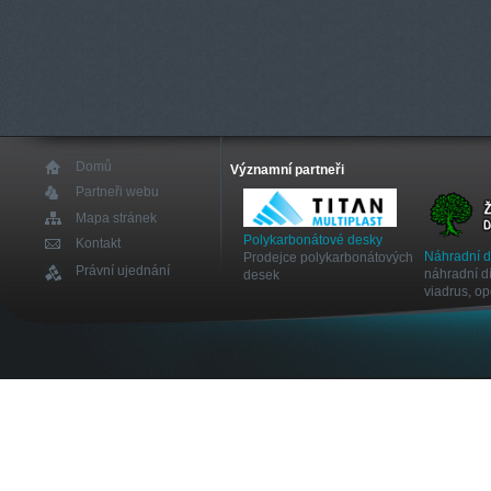
Domů
Významní partneři
Partneři webu
Mapa stránek
Polykarbonátové desky
Kontakt
Náhradní 
Prodejce polykarbonátových
Právní ujednání
náhradní dí
desek
viadrus, o