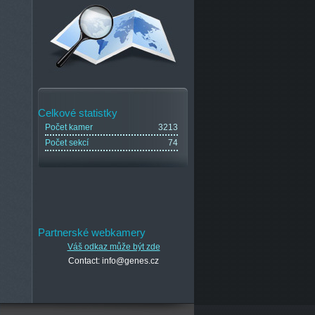
Celkové statistky
Počet kamer
3213
Počet sekcí
74
Partnerské webkamery
Váš odkaz může být zde
Contact: info@genes.cz