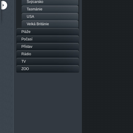
Švýcarsko
Tasmánie
USA
zhlédnuto: 3523x
zhlédnuto: 7256x
New South Wales, Sydney, Anzac
Velká Británie
Sydney
Parade
Pláže
Počasí
Přístav
Rádio
TV
ZOO