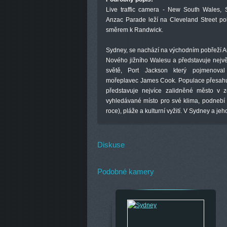
Live traffic camera - New South Wales, 
Anzac Parade leží na Cleveland Street po
směrem k Randwick.
Sydney, se nachází na východním pobřeží Aus
Nového jižního Walesu a představuje největ
světě, Port Jackson který pojmenova
mořeplavec James Cook. Populace přesahuj
představuje nejvíce zalidněné město v z
vyhledávané místo pro své klima, podnebí
roce), pláže a kulturní vyžití. V Sydney a jeho
Diskuse
Podobné kamery