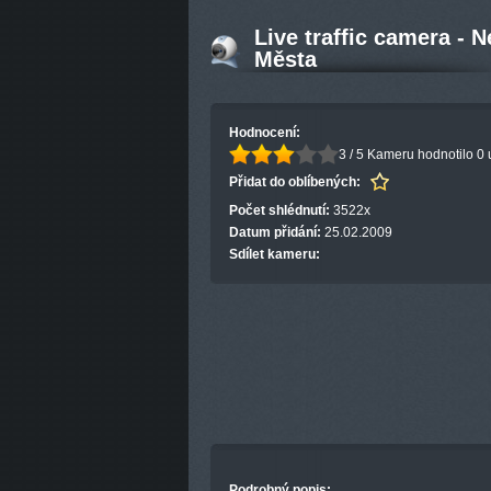
Live traffic camera - 
Města
Hodnocení:
3 / 5
Kameru hodnotilo 0 
Přidat do oblíbených:
Počet shlédnutí:
3522x
Datum přidání:
25.02.2009
Sdílet kameru:
Podrobný popis: