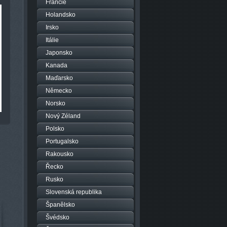
Francie
Holandsko
Irsko
Itálie
Japonsko
Kanada
Maďarsko
Německo
Norsko
Nový Zéland
Polsko
Portugalsko
Rakousko
Řecko
Rusko
Slovenská republika
Španělsko
Švédsko