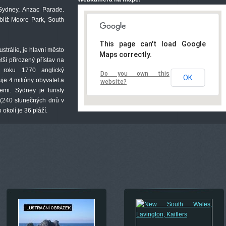
Sydney, Anzac Parade.
blíž Moore Park, South
This page can't load Google
trálie, je hlavní město
Maps correctly.
ší přirozený přístav na
l roku 1770 anglický
Do you own this
OK
e 4 milióny obyvatel a
website?
emi. Sydney je turisty
 (240 slunečných dnů v
 okolí je 36 pláží.