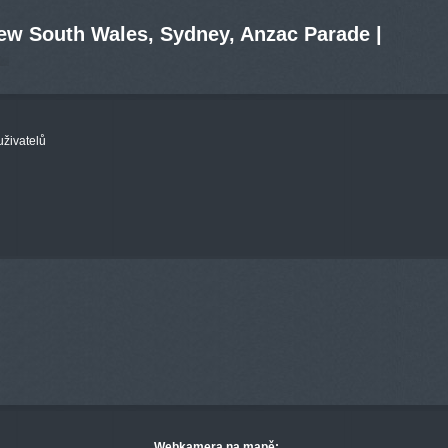
New South Wales, Sydney, Anzac Parade |
uživatelů
Webkamera na mapě: