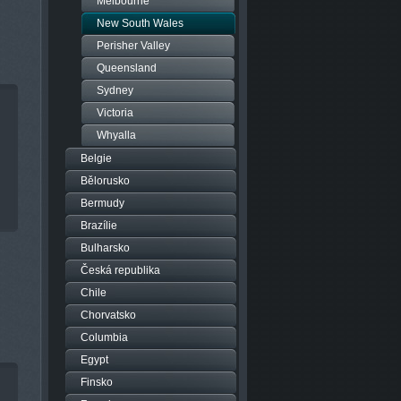
Melbourne
New South Wales
Perisher Valley
Queensland
Sydney
Victoria
Whyalla
Belgie
Bělorusko
Bermudy
Brazílie
Bulharsko
Česká republika
Chile
Chorvatsko
Columbia
Egypt
Finsko