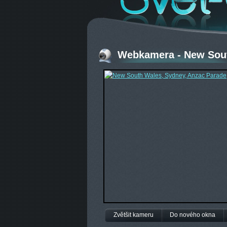
Webkamera - New Sout
Zvětšit kameru
Do nového okna