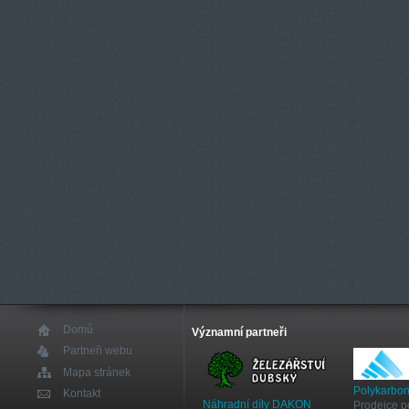
Domů
Významní partneři
Partneři webu
Mapa stránek
Polykarbon
Kontakt
Náhradní díly DAKON
Prodejce p