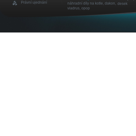
Právní ujednání
náhradní díly na kotle, dakon,
desek
viadrus, opop