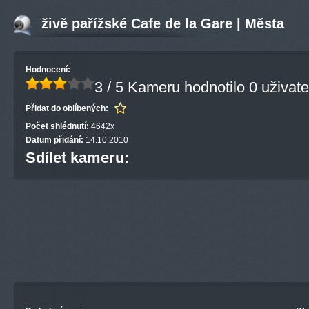
živě pařížské Cafe de la Gare | Města
Hodnocení:
3 / 5
Kameru hodnotilo 0 uživate
Přidat do oblíbených:
Počet shlédnutí:
4642x
Datum přidání:
14.10.2010
Sdílet kameru: