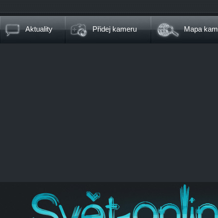
Aktuality
Přidej kameru
Mapa kam