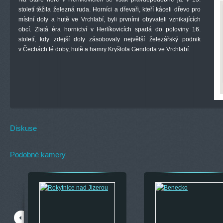
století těžila železná ruda. Horníci a dřevaři, kteří káceli dřevo pro
místní doly a hutě ve Vrchlabí, byli prvními obyvateli vznikajících
obcí. Zlatá éra hornictví v Herlíkovicích spadá do poloviny 16.
století, kdy zdejší doly zásobovaly největší železářský podnik
v Čechách té doby, hutě a hamry Kryštofa Gendorfa ve Vrchlabí.
Diskuse
Podobné kamery