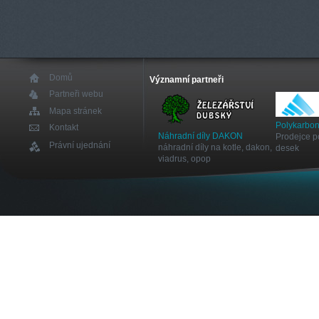
Domů
Významní partneři
Partneři webu
Mapa stránek
Polykarbon
Kontakt
Náhradní díly DAKON
Prodejce p
Právní ujednání
náhradní díly na kotle, dakon,
desek
viadrus, opop