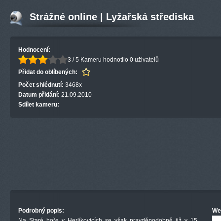
Strážné online | Lyžařská střediska
Hodnocení:
3 / 5
Kameru hodnotilo 0 uživatelů
Přidat do oblíbených:
Počet shlédnutí:
3468x
Datum přidání:
21.09.2010
Sdílet kameru:
Podrobný popis:
We
Na Staré hoře v Herlíkovicích se však pravděpodobně již v 15.