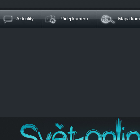
Aktuality
Přidej kameru
Mapa kam