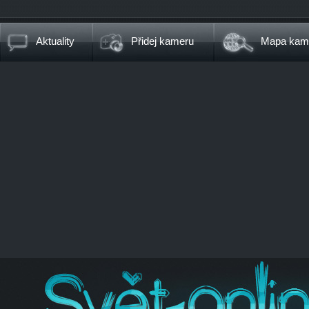
Aktuality
Přidej kameru
Mapa kam