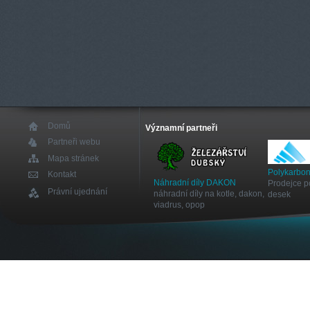
Domů
Významní partneři
Partneři webu
Mapa stránek
Polykarbon
Kontakt
Náhradní díly DAKON
Prodejce p
Právní ujednání
náhradní díly na kotle, dakon,
desek
viadrus, opop