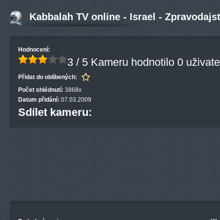
Kabbalah TV online - Israel - Zpravodajst
Hodnocení:
3 / 5
Kameru hodnotilo 0 uživate
Přidat do oblíbených:
Počet shlédnutí:
3868x
Datum přidání:
07.03.2009
Sdílet kameru: