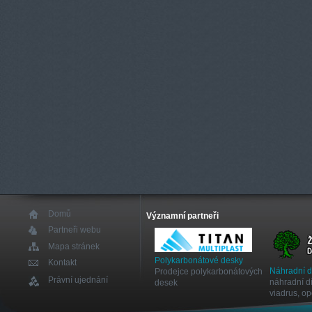
Domů
Významní partneři
Partneři webu
Mapa stránek
Polykarbonátové desky
Kontakt
Náhradní 
Prodejce polykarbonátových
Právní ujednání
náhradní dí
desek
viadrus, o