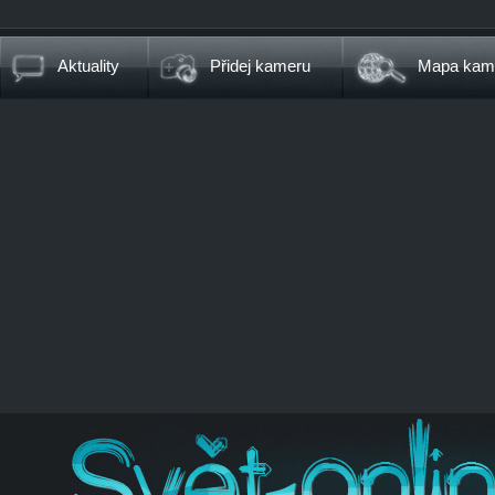
Aktuality
Přidej kameru
Mapa kam