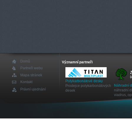
Domů
Významní partneři
Partneři webu
Mapa stránek
Polykarbonátové desky
Kontakt
Náhradní 
Prodejce polykarbonátových
Právní ujednání
náhradní dí
desek
viadrus, o