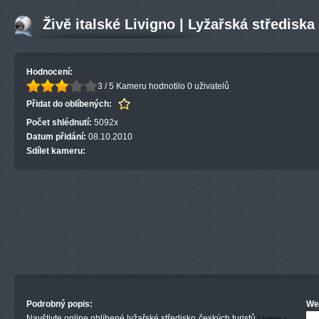
Živě italské Livigno | Lyžařská střediska
Hodnocení:
3 / 5
Kameru hodnotilo 0 uživatelů
Přidat do oblíbených:
Počet shlédnutí:
5092x
Datum přidání:
08.10.2010
Sdílet kameru:
Podrobný popis:
We
Navštivte online oblíbené lyžařské středisko českých turistů
Livigno v