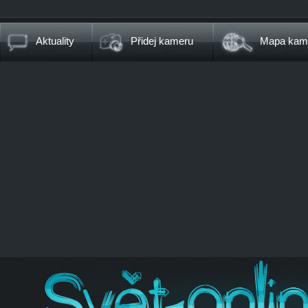
Aktuality
Přidej kameru
Mapa kam