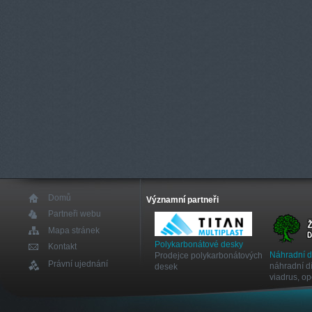
Domů
Významní partneři
Partneři webu
Mapa stránek
Polykarbonátové desky
Kontakt
Náhradní 
Prodejce polykarbonátových
Právní ujednání
náhradní dí
desek
viadrus, o