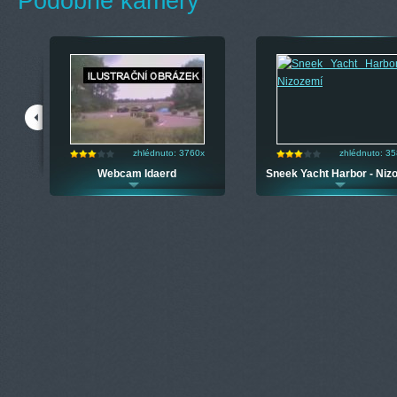
Podobné kamery
zhlédnuto: 3760x
zhlédnuto: 3
mí
Webcam Idaerd
Sneek Yacht Harbor - Niz