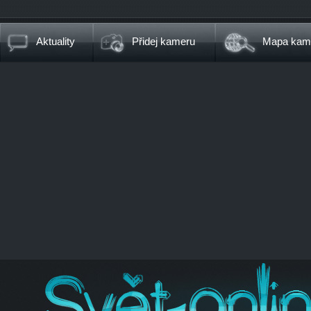
Aktuality
Přidej kameru
Mapa kam