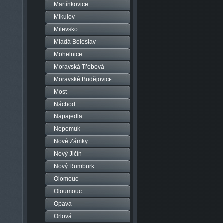
Martínkovice
Mikulov
Milevsko
Mladá Boleslav
Mohelnice
Moravská Třebová
Moravské Budějovice
Most
Náchod
Napajedla
Nepomuk
Nové Zámky
Nový Jičín
Nový Rumburk
Olomouc
Oloumouc
Opava
Orlová