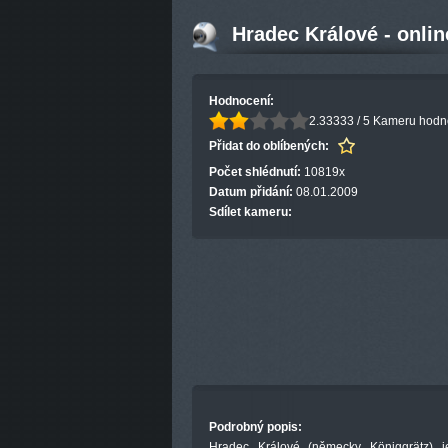
Hradec Králové - onlin
Hodnocení:
2.33333 / 5
Kameru hodnot
Přidat do oblíbených:
Počet shlédnutí:
10819x
Datum přidání:
08.01.2009
Sdílet kameru:
Podrobný popis:
Hradec Králové (německy Königgrätz) j