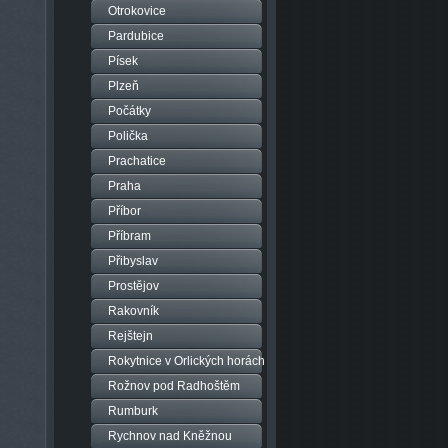
Otrokovice
Pardubice
Písek
Plzeň
Počátky
Polička
Prachatice
Praha
Příbor
Příbram
Přibyslav
Prostějov
Rakovník
Rejštejn
Rokytnice v Orlických horách
Rožnov pod Radhoštěm
Rumburk
Rychnov nad Kněžnou