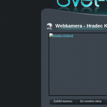
Webkamera - Hradec K
Zvětšit kameru
Do nového okna