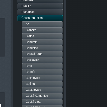
Bermudy
Brazílie
Bulharsko
Česká republika
Aš
Blansko
Blatná
Bohumín
Bohušice
Borová Lada
Boskovice
Brno
Bruntál
Buchlovice
Bučina
Častolovice
Česká Kamenice
Česká Lípa