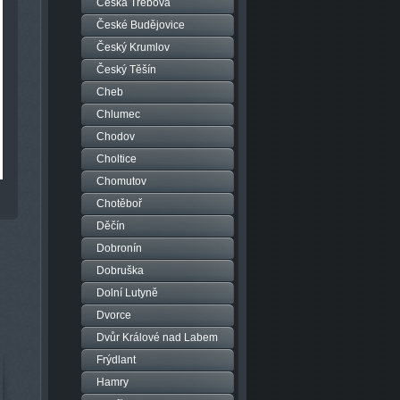
Česká Třebová
České Budějovice
Český Krumlov
Český Těšín
Cheb
Chlumec
Chodov
Choltice
Chomutov
Chotěboř
Děčín
Dobronín
Dobruška
Dolní Lutyně
Dvorce
Dvůr Králové nad Labem
Frýdlant
Hamry