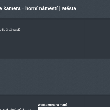
e kamera - horní náměstí | Města
ilo 3 uživatelů
Webkamera na mapě:
e statutární město na