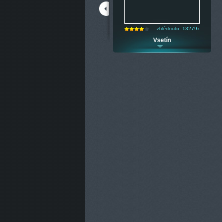
zhlédnuto: 10172x
zhlédnuto: 13279x
Blatná
Vsetín