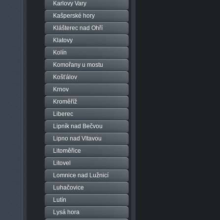
Karlovy Vary
Kašperské hory
Klášterec nad Ohří
Klatovy
Kolín
Komořany u mostu
Košťálov
Krnov
Kroměříž
Liberec
Lipník nad Bečvou
Lipno nad Vltavou
Litoměřice
Litovel
Lomnice nad Lužnicí
Luhačovice
Lutín
Lysá hora