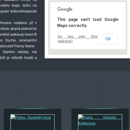
kého kraje, ležící na
kupství královéhradecké
This page can't load Google
Hradce osídleno již v
Maps correctly.
 města skrývá jedinečné
ěstí setkávají hned tři
Do you own this
OK
ého Ducha, renesanční
website?
nebevzetí Panny Marie.
ě Starého města), má
líž je několik hradů a