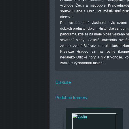
východě Čech a metropole Královéhradec
soutoku Labe s Orlicí. Ve městě sídlí bis
diecéze.
Pro své příhodné vlastnosti bylo území 
dobách prehistorických. Historické centrum
panorama, kde se na malé ploše Velkého nám
stavební slohy: Gotická katedrála svat
zvonice zvaná Bílá věž a barokní kostel Na
Přestože Hradec leží na rovině (krom
nedaleko Orlické hory a NP Krkonoše. Pob
zámků s významnou historií.
Diskuse
Podobné kamery