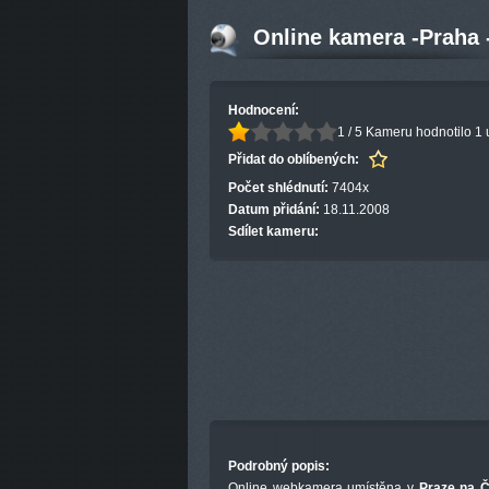
Online kamera -Praha 
Hodnocení:
1 / 5
Kameru hodnotilo 1 
Přidat do oblíbených:
Počet shlédnutí:
7404x
Datum přidání:
18.11.2008
Sdílet kameru:
Podrobný popis:
Online webkamera umístěna v
Praze na Č