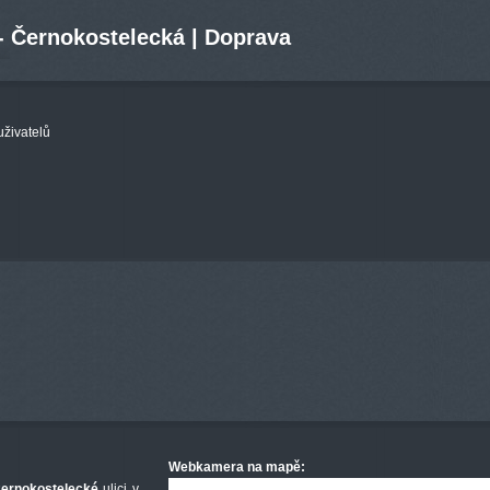
- Černokostelecká | Doprava
uživatelů
Webkamera na mapě:
ernokostelecké
ulici v