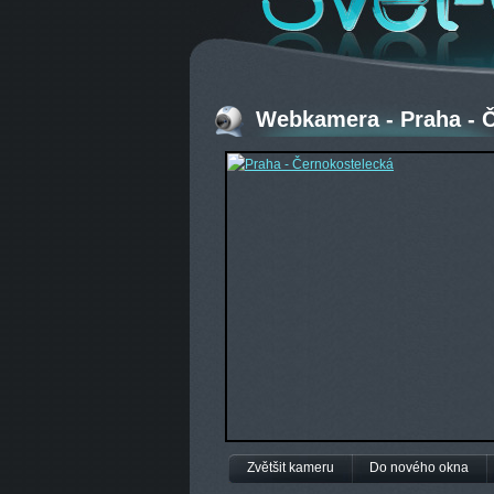
Webkamera - Praha - 
Zvětšit kameru
Do nového okna