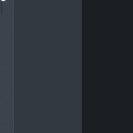
zhlédnuto: 7405x
zhlédnuto: 8109x
Praha - Černokostelecká
Praha - Vršovická