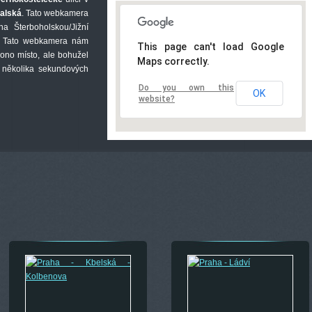
alská
. Tato webkamera
a Šterboholskou/Jižní
. Tato webkamera nám
This page can't load Google
ono místo, ale bohužel
Maps correctly.
v několika sekundových
Do you own this
OK
website?