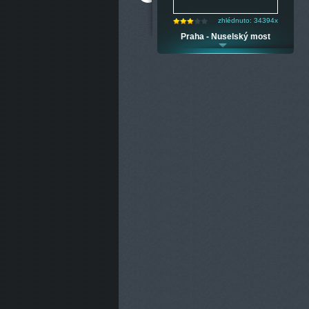
zhlédnuto: 9858x
zhlédnuto: 34394x
Praha - Vinohradská - Želivského
Praha - Nuselský most