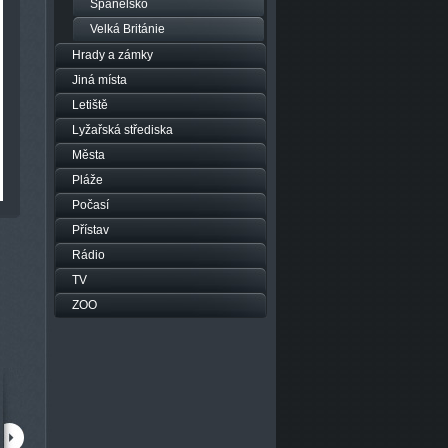
Španělsko
Velká Británie
Hrady a zámky
Jiná místa
Letiště
Lyžařská střediska
Města
Pláže
Počasí
Přístav
Rádio
TV
ZOO