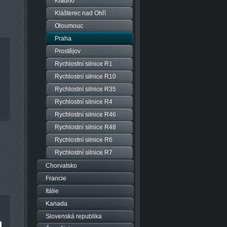
Kladno
Klášterec nad Ohří
Oloumouc
Praha
Prostějov
Rychlostní silnice R1
Rychlostní silnice R10
Rychlostní silnice R35
Rychlostní silnice R4
Rychlostní silnice R46
Rychlostní silnice R48
Rychlostní silnice R6
Rychlostní silnice R7
Chorvatsko
Francie
Itálie
Kanada
Slovenská republika