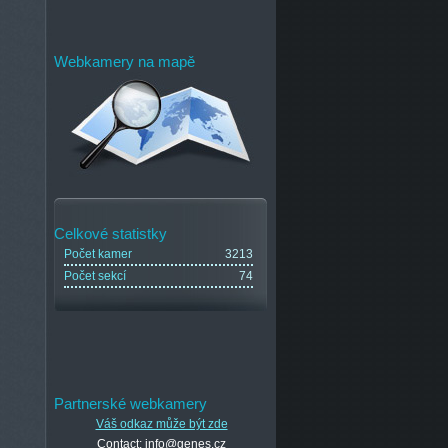
Webkamery na mapě
Celkové statistky
Počet kamer
3213
Počet sekcí
74
Partnerské webkamery
Váš odkaz může být zde
Contact: info@genes.cz