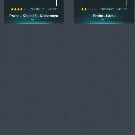
zhlédnuto: 17435x
zhlédnuto: 13986x
Praha - Kbelská - Kolbenova
Praha - Ládví