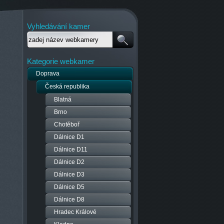
Vyhledávání kamer
Kategorie webkamer
Doprava
Česká republika
Blatná
Brno
Chotěboř
Dálnice D1
Dálnice D11
Dálnice D2
Dálnice D3
Dálnice D5
Dálnice D8
Hradec Králové