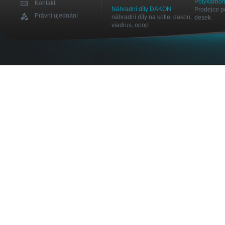
Polykarbon
Kontakt
Náhradní díly DAKON
Prodejce p
Právní ujednání
náhradní díly na kotle, dakon,
desek
viadrus, opop