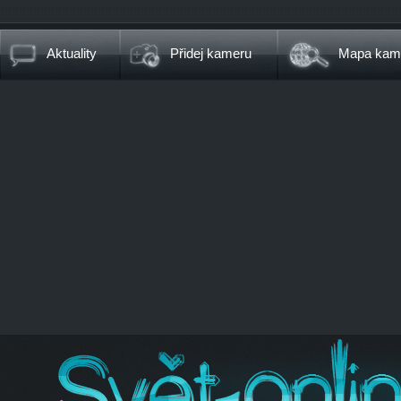
Aktuality
Přidej kameru
Mapa kam