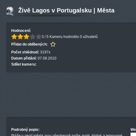
Živě Lagos v Portugalsku | Města
Hodnocení:
3 / 5
Kameru hodnotilo 0 uživatelů
Přidat do oblíbených:
Počet shlédnutí:
3197x
Datum přidání:
07.08.2010
Sdílet kameru:
Podrobný popis:
We
Pláže v okolí města jsou všeobecně spíše malé, klidné a lemované