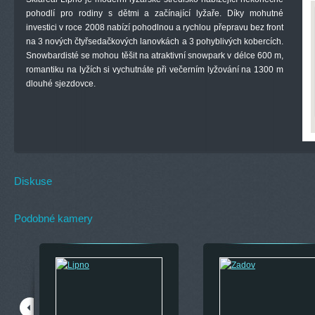
pohodlí pro rodiny s dětmi a začínající lyžaře. Díky mohutné
investici v roce 2008 nabízí pohodlnou a rychlou přepravu bez front
na 3 nových čtyřsedačkových lanovkách a 3 pohyblivých kobercích.
Snowbardisté se mohou těšit na atraktivní snowpark v délce 600 m,
romantiku na lyžích si vychutnáte při večerním lyžování na 1300 m
dlouhé sjezdovce.
Diskuse
Podobné kamery