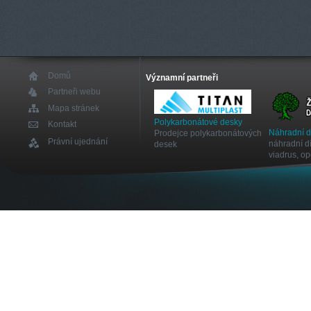
Domů
Významní partneři
Partneři webu
Mapa stránek
Polykarbonátové desky
Kontakt
Náhradní 
Prodejce polykarbonátových
Právní ujednání
náhradní dí
desek
viadrus, o