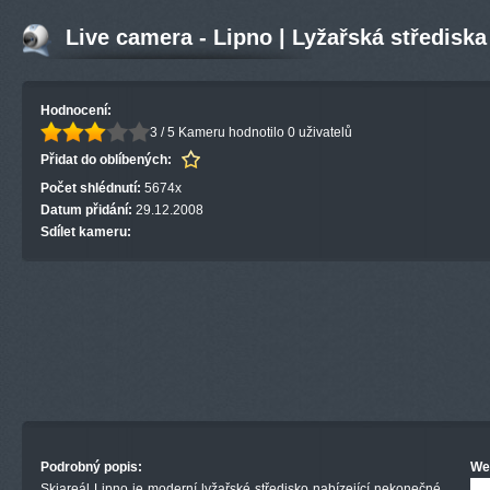
Live camera - Lipno | Lyžařská střediska
Hodnocení:
3 / 5
Kameru hodnotilo 0 uživatelů
Přidat do oblíbených:
Počet shlédnutí:
5674x
Datum přidání:
29.12.2008
Sdílet kameru:
Podrobný popis:
We
Skiareál Lipno je moderní lyžařské středisko nabízející nekonečné