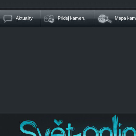
Aktuality
Přidej kameru
Mapa kam