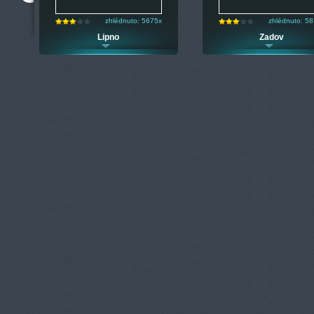
zhlédnuto: 5675x
zhlédnuto: 5
m
Lipno
Zadov