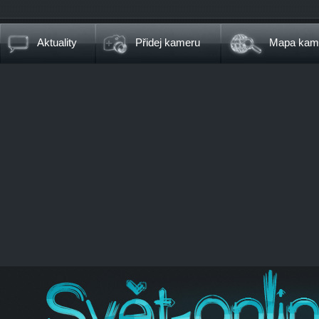
Aktuality
Přidej kameru
Mapa kam