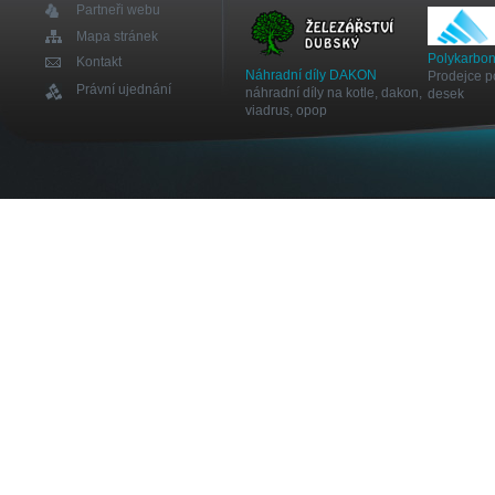
Partneři webu
Mapa stránek
Polykarbon
Kontakt
Náhradní díly DAKON
Prodejce p
Právní ujednání
náhradní díly na kotle, dakon,
desek
viadrus, opop