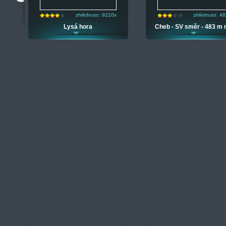
zhlédnuto: 9210x
zhlédnuto: 4
 m
Lysá hora
Cheb - SV směr - 483 m 