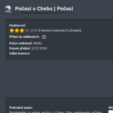
Počasí v Chebu | Počasí
Hodnocení:
3 / 5
Kameru hodnotilo 0 uživatelů
Přidat do oblíbených:
Počet shlédnutí:
4828x
Datum přidání:
12.07.2010
Sdílet kameru:
Podrobný popis:
We
Prohlédněte si online počasí v Chebu. Díky webkameře můžete