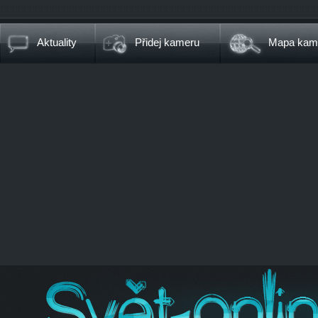
Aktuality
Přidej kameru
Mapa kam