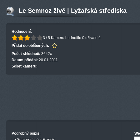
Le Semnoz živě | Lyžařská střediska
Hodnocení:
3 / 5
Kameru hodnotilo 0 uživatelů
Přidat do oblíbených:
Počet shlédnutí:
3642x
Datum přidání:
20.01.2011
Sdílet kameru:
Podrobný popis:
We
Le Semnoz živě z Francie.