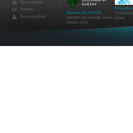
Mapa stránek
Polykarbon
Kontakt
Náhradní díly DAKON
Prodejce p
Právní ujednání
náhradní díly na kotle, dakon,
desek
viadrus, opop