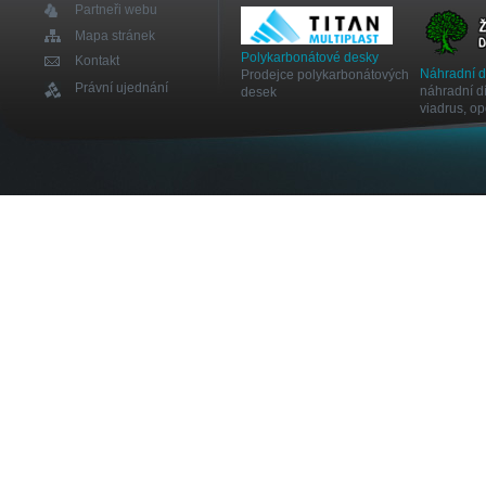
Partneři webu
Mapa stránek
Polykarbonátové desky
Kontakt
Náhradní 
Prodejce polykarbonátových
Právní ujednání
náhradní dí
desek
viadrus, o