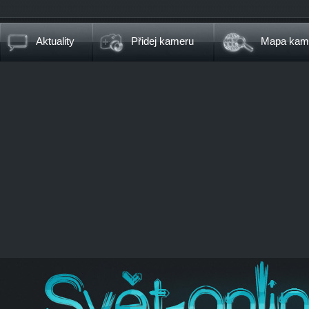
Aktuality
Přidej kameru
Mapa kam