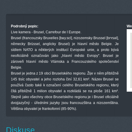
Podrobný popis:
We
Live kamera - Brusel, Carrefour de l Europe.
Brusel (francouzsky Bruxelles [bʁy.sɛl], nizozemsky Brussel [brʏsəl],
německy Brüssel, anglicky Brusel) je hlavní město Belgie. Je
sídlem NATO a některých institucí Evropské unie, a proto bývá
neoficiálně označován jako „hlavní město Evropy". Brusel je
zároveň hlavní město Vlámska a Francouzského společenství
Belgie.
Brusel je jedna z 19 obcí Bruselského regionu. Žije v něm přibližně
145 tisíc obyvatel a jeho rozloha činí 32,61 km². Název Brusel se
používá často také k označení celého Bruselského regionu, který
čítá přibližně 1 milion obyvatel a rozkládá se na ploše 161 km².
Stejně jako všechny obce Bruselského regionu je i Brusel oficiálně
dvojjazyčný - úředními jazyky jsou francouzština a nizozemština.
Většina obyvatel je frankofonní (85-90%).
Diskuse