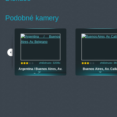
Podobné kamery
zhlédnuto: 3208x
zhlédnuto: 3
dor
Argentina / Buenos Aires, Av.
Buenos Aires, Av. Call
Belgrano