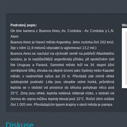
Podrobný popis:
We
On line kamera z Buenos Aires, Av. Cordoba - Av. Cordoba y L.N.
Alem
Buenos Aires je hlavní město Argentiny. Jeho rozloha činí 202 km2,
žije v něm 11,9 milionů obyvatel (v aglomeraci 13,2 mil.)
Buenos Aires se nachází na východě země na pobřeží Atlantského
oceánu, je to nejdůležitější argentinský přístav, při společném ústí
řek Uruguay a Paraná. Samotné město leží na 34. stupni jižní
zeměpisné šířky, zhruba na stejné úrovni jako Sydney nebo Kapské
město, v nadmořské výšce asi 25 m. Převládá zde mírně vlhké
subtropické podnebí. Léta jsou obvykle velmi horká, průměrná
teplota se v období od prosince do března pohybuje něco pod
25°C. Zimy jsou vlhké, teplota neklesá nikterak nízko, v období od
června do srpna můžou teploty klesat pod 10°C. Roční úhrn srážek
činí 1 005 mm. Převládajícím typem krajiny v okolí města je pampa.
Diskuse