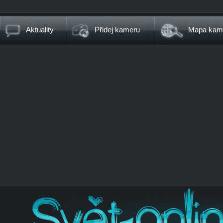
Aktuality
Přidej kameru
Mapa kam