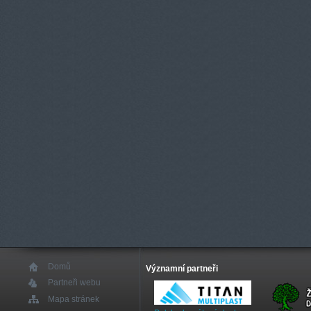
Domů
Významní partneři
Partneři webu
Mapa stránek