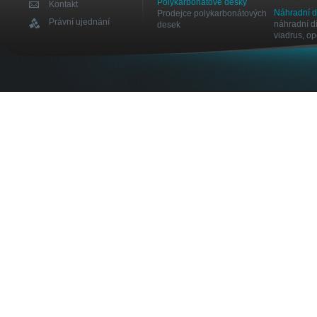
Polykarbonátové desky
Kontakt
Náhradní 
Prodejce polykarbonátových
Právní ujednání
náhradní dí
desek
viadrus, o