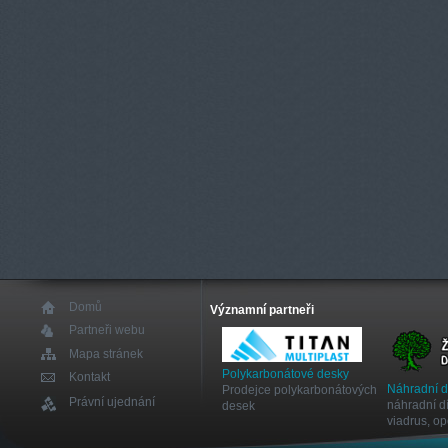
Domů
Významní partneři
Partneři webu
Mapa stránek
Polykarbonátové desky
Kontakt
Náhradní 
Prodejce polykarbonátových
Právní ujednání
náhradní dí
desek
viadrus, o