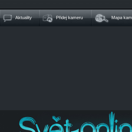
Aktuality
Přidej kameru
Mapa kam