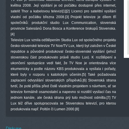
května 2008. Její vysílání je od počátku dostupné přes internet,
satelit Thor a kabelovou televizi[1][2] Licenci pro satelitní vysílání
vlastní od počátku března 2008.[3] Projekt televize je dílem tří
společníků: produkční studio Lux Communication, slovenská
provincie Salesiánů Dona Bosca a Konference biskupů Slovenska.
[4]
Televize Lux vznila odštěpením Studia Lux od společného projektu
česko-slovenské televize TV Noe/TV Lux, který byl založen v České
republice a původně produkoval česko-slovenské vysílání (jehož
slovenskou část produkovalo právě studio Lux). K rozštěpení a
ukončení spolupráce vedl fakt, že TV Noe je orientována více
ekumenicky a podle názoru KBS produkovala a vysílala i pořady,
které byly v rozporu s katolickým učením.[5] Také požadovala
zaplacení odvysílání slovenských příspěvků.[6] Slovenská strana
tvrdí, že poté přišla před čistě vlastním projektem s návrhem, ať se
televize formálně osamostatní a napevno si rozdělí vysílací čas na
jednom kanále, ale česká strana prý tuto možnost odmítla.[7] TV
Lux též dříve spolupracovala se Slovenskou televizí, pro kterou
produkovala např. Poltón či Lumen 2000.[8]
Diskuse