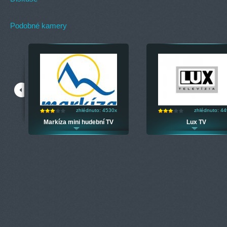
Podobné kamery
zhlédnuto: 4530x
zhlédnuto: 4
Markíza mini hudební TV
Lux TV