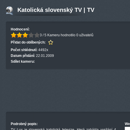
Katolická slovenský TV | TV
Hodnocení:
3 / 5
Kameru hodnotilo 0 uživatelů
Přidat do oblíbených:
Počet shlédnutí:
4492x
Datum přidání:
22.01.2009
Sdílet kameru:
Podrobný popis:
We
TV Lux je slovenská katolická televize, která zahájila vysílání 4.