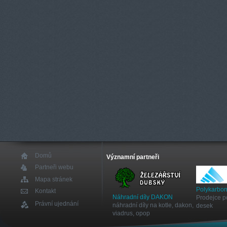
Domů
Významní partneři
Partneři webu
Mapa stránek
Polykarbon
Kontakt
Náhradní díly DAKON
Prodejce p
Právní ujednání
náhradní díly na kotle, dakon,
desek
viadrus, opop