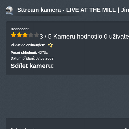
Sttream kamera - LIVE AT THE MILL | Ji
Hodnocení:
3 / 5
Kameru hodnotilo 0 uživate
Přidat do oblíbených:
Počet shlédnutí:
4278x
Datum přidání:
07.03.2009
Sdílet kameru: