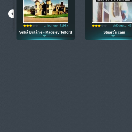
zhlédnuto: 4193x
zhlédnuto: 4
uel
Velká Británie - Madeley Telford
Stuart´s cam