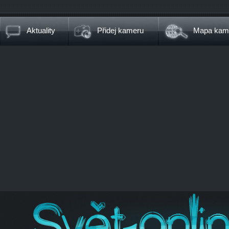
Aktuality
Přidej kameru
Mapa kam