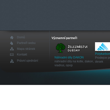
Domů
Významní partneři
Partneři webu
Mapa stránek
Polykarbon
Kontakt
Náhradní díly DAKON
Prodejce p
Právní ujednání
náhradní díly na kotle, dakon,
desek
viadrus, opop