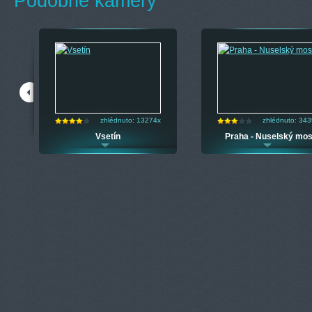
Podobné kamery
zhlédnuto: 13274x
zhlédnuto: 34
Vsetín
Praha - Nuselský mos