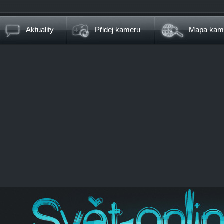
Aktuality
Přidej kameru
Mapa kam