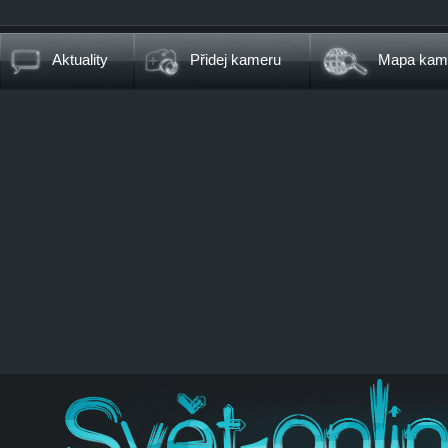
Aktuality
Přidej kameru
Mapa kam