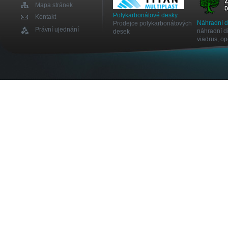
Mapa stránek
Polykarbonátové desky
Kontakt
Náhradní 
Prodejce polykarbonátových
Právní ujednání
náhradní dí
desek
viadrus, o