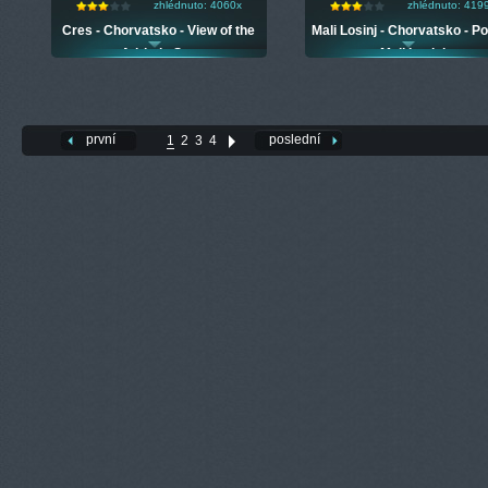
zhlédnuto: 4060x
zhlédnuto: 419
Cres - Chorvatsko - View of the
Mali Losinj - Chorvatsko - Po
Adriatic Sea
Mali Losinj
první
poslední
1
2
3
4