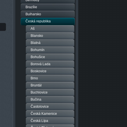
Bermudy
Brazílie
Bulharsko
Česká republika
Aš
Blansko
Blatná
Bohumín
Bohušice
Borová Lada
Boskovice
Brno
Bruntál
Buchlovice
Bučina
Častolovice
Česká Kamenice
Česká Lípa