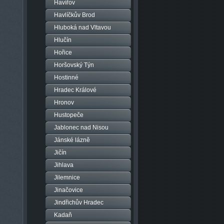
Havířov
Havlíčkův Brod
Hluboká nad Vltavou
Hlučín
Hořice
Horšovský Týn
Hostinné
Hradec Králové
Hronov
Hustopeče
Jablonec nad Nisou
Jánské lázně
Jičín
Jihlava
Jilemnice
Jinačovice
Jindřichův Hradec
Kadaň