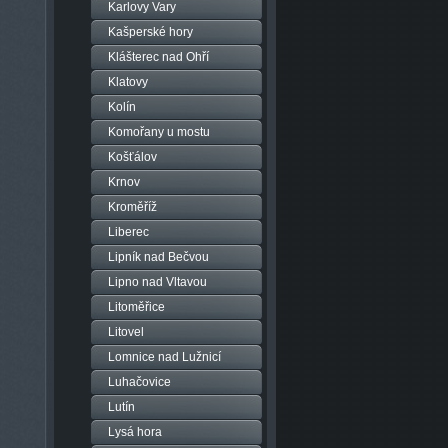
Karlovy Vary
Kašperské hory
Klášterec nad Ohří
Klatovy
Kolín
Komořany u mostu
Košťálov
Krnov
Kroměříž
Liberec
Lipník nad Bečvou
Lipno nad Vltavou
Litoměřice
Litovel
Lomnice nad Lužnicí
Luhačovice
Lutín
Lysá hora