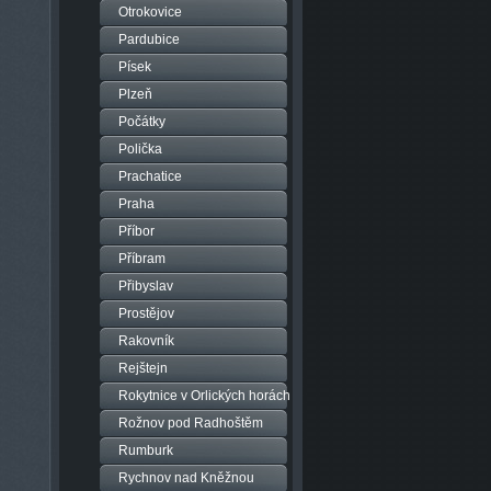
Otrokovice
Pardubice
Písek
Plzeň
Počátky
Polička
Prachatice
Praha
Příbor
Příbram
Přibyslav
Prostějov
Rakovník
Rejštejn
Rokytnice v Orlických horách
Rožnov pod Radhoštěm
Rumburk
Rychnov nad Kněžnou