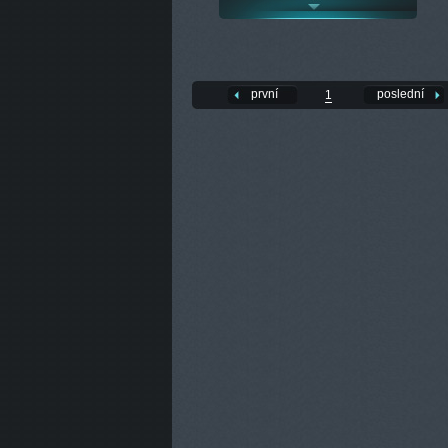
první
poslední
1