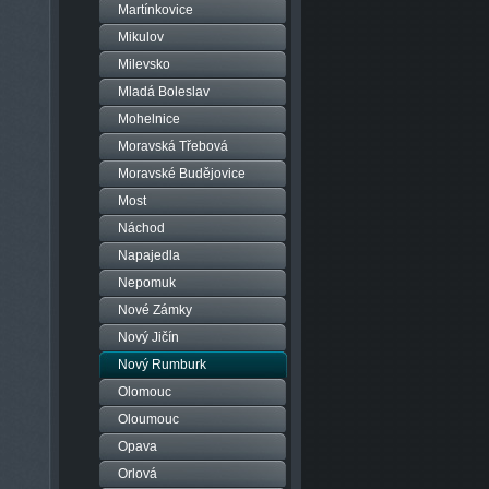
Martínkovice
Mikulov
Milevsko
Mladá Boleslav
Mohelnice
Moravská Třebová
Moravské Budějovice
Most
Náchod
Napajedla
Nepomuk
Nové Zámky
Nový Jičín
Nový Rumburk
Olomouc
Oloumouc
Opava
Orlová