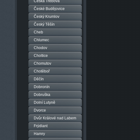
Česká Třebová
České Budějovice
Český Krumlov
Český Těšín
Cheb
Chlumec
Chodov
Choltice
Chomutov
Chotěboř
Děčín
Dobronín
Dobruška
Dolní Lutyně
Dvorce
Dvůr Králové nad Labem
Frýdlant
Hamry