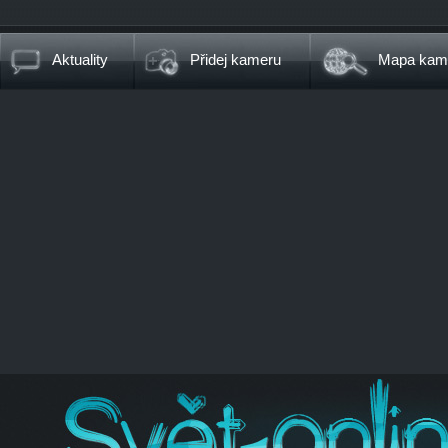
Aktuality
Přidej kameru
Mapa kam