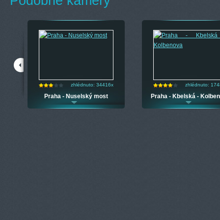
Podobné kamery
zhlédnuto: 34416x
zhlédnuto: 17
ého
Praha - Nuselský most
Praha - Kbelská - Kolbe