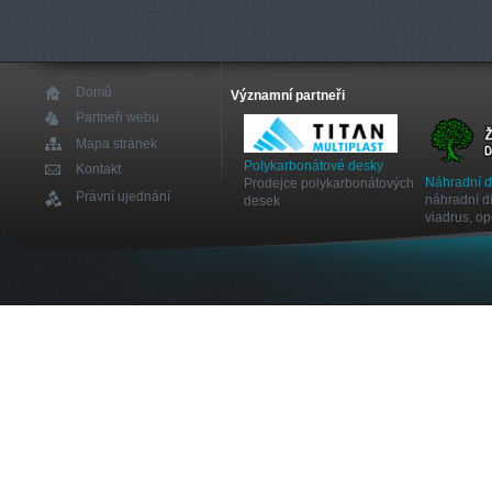
Domů
Významní partneři
Partneři webu
Mapa stránek
Polykarbonátové desky
Kontakt
Náhradní 
Prodejce polykarbonátových
Právní ujednání
náhradní dí
desek
viadrus, o