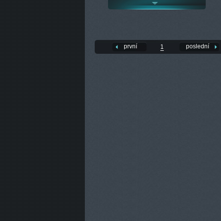
první
poslední
1