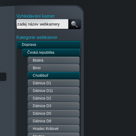
Vyhledávání kamer
Kategorie webkamer
Doprava
Česká republika
Blatná
Brno
Chotěboř
Dálnice D1
Dálnice D11
Dálnice D2
Dálnice D3
Dálnice D5
Dálnice D8
Hradec Králové