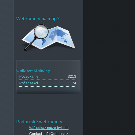
Webkamery na mapě
Celkové statistky
Počet kamer
3213
Počet sekcí
74
Partnerské webkamery
Váš odkaz může být zde
Contact: info@genes.cz