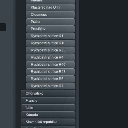
Kladno
Klášterec nad Ohří
Oloumouc
Praha
Prostějov
Rychlostní silnice R1
Rychlostní silnice R10
Rychlostní silnice R35
Rychlostní silnice R4
Rychlostní silnice R46
Rychlostní silnice R48
Rychlostní silnice R6
Rychlostní silnice R7
Chorvatsko
Francie
Itálie
Kanada
Slovenská republika