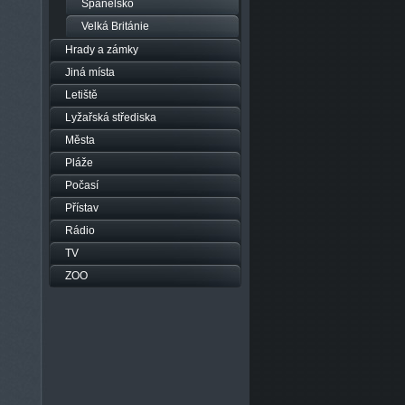
Španělsko
Velká Británie
Hrady a zámky
Jiná místa
Letiště
Lyžařská střediska
Města
Pláže
Počasí
Přístav
Rádio
TV
ZOO