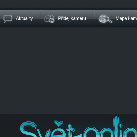
Aktuality
Přidej kameru
Mapa kam