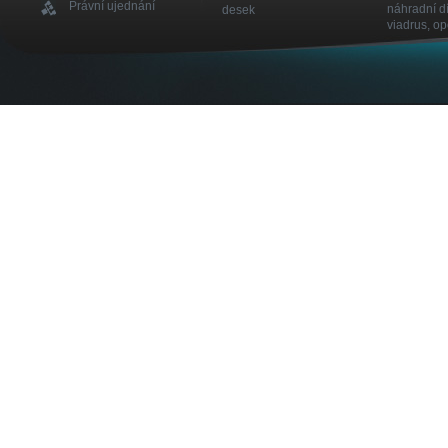
Právní ujednání
náhradní dí
desek
viadrus, o