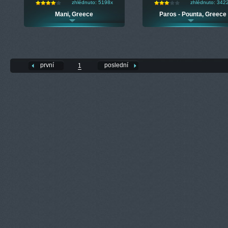
zhlédnuto: 5198x
zhlédnuto: 342
Mani, Greece
Paros - Pounta, Greece
první
poslední
1