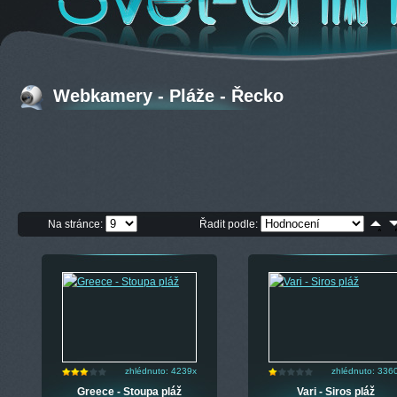
Webkamery - Pláže - Řecko
Na stránce:
Řadit podle:
zhlédnuto: 4239x
zhlédnuto: 336
Greece - Stoupa pláž
Vari - Siros pláž