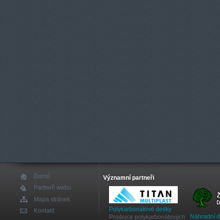
Domů
Významní partneři
Partneři webu
Mapa stránek
Polykarbonátové desky
Kontakt
Náhradní 
Prodejce polykarbonátových