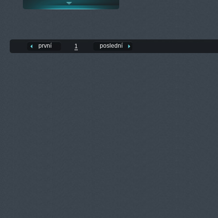
první
poslední
1