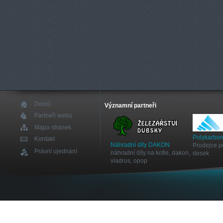
Domů
Významní partneři
Partneři webu
Mapa stránek
Polykarbon
Kontakt
Náhradní díly DAKON
Prodejce p
Právní ujednání
náhradní díly na kotle, dakon,
desek
viadrus, opop