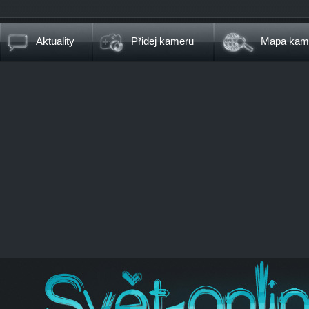
Aktuality
Přidej kameru
Mapa kam