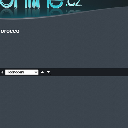
Morocco
dle: