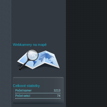
Webkamery na mapě
Celkové statistky
Počet kamer
3213
Počet sekcí
74