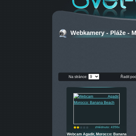
Webkamery - Pláže - 
Na stránce:
Řadit po
zhlédnuto: 4356x
Webcam Agadir, Morocco: Banana