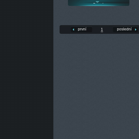
Beach
první
poslední
1