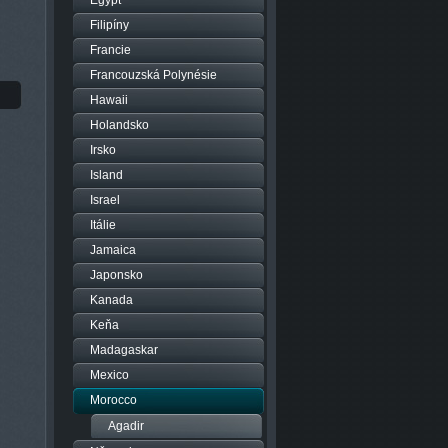
Egypt
Filipíny
Francie
Francouzská Polynésie
Hawaii
Holandsko
Irsko
Island
Israel
Itálie
Jamaica
Japonsko
Kanada
Keňa
Madagaskar
Mexico
Morocco
Agadir