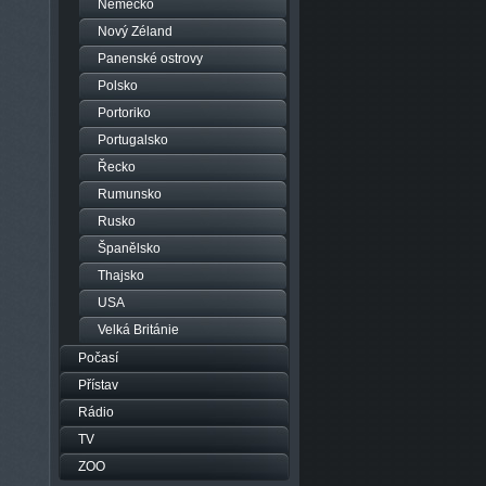
Německo
Nový Zéland
Panenské ostrovy
Polsko
Portoriko
Portugalsko
Řecko
Rumunsko
Rusko
Španělsko
Thajsko
USA
Velká Británie
Počasí
Přístav
Rádio
TV
ZOO