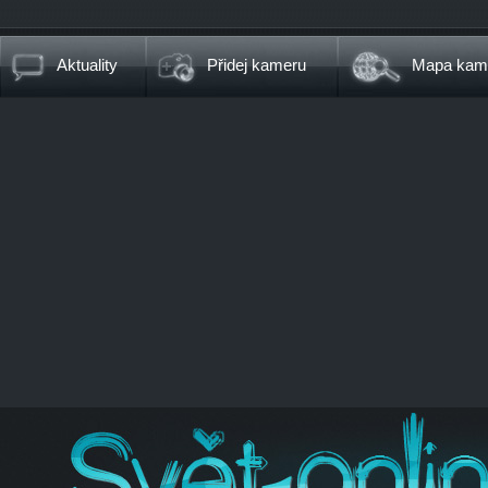
Aktuality
Přidej kameru
Mapa kam