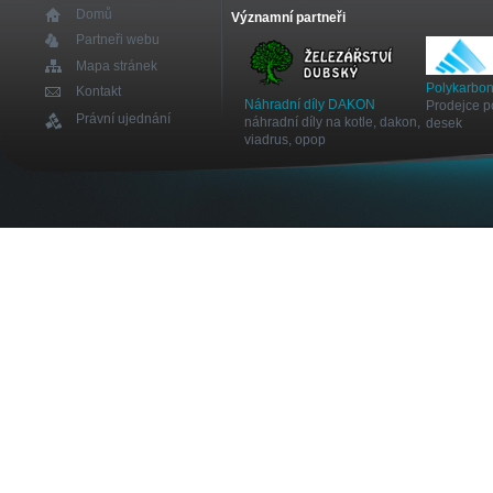
Domů
Významní partneři
Partneři webu
Mapa stránek
Polykarbon
Kontakt
Náhradní díly DAKON
Prodejce p
Právní ujednání
náhradní díly na kotle, dakon,
desek
viadrus, opop