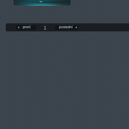
první
poslední
1