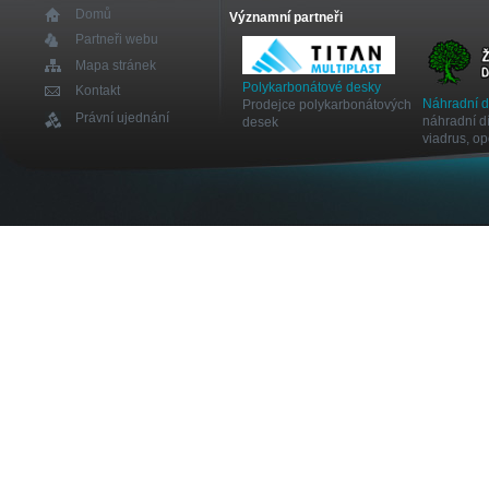
Domů
Významní partneři
Partneři webu
Mapa stránek
Polykarbonátové desky
Kontakt
Náhradní 
Prodejce polykarbonátových
Právní ujednání
náhradní dí
desek
viadrus, o