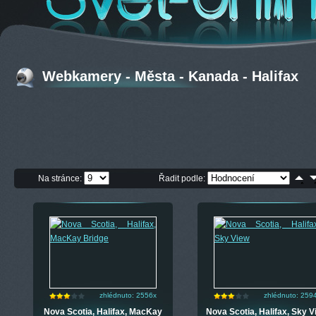
Webkamery - Města - Kanada - Halifax
Na stránce:
Řadit podle:
zhlédnuto: 2556x
zhlédnuto: 259
Nova Scotia, Halifax, MacKay
Nova Scotia, Halifax, Sky 