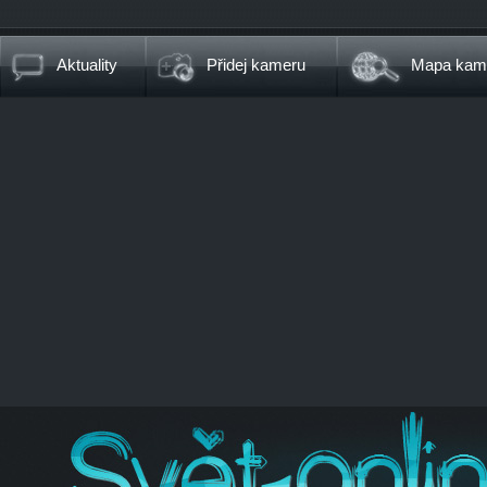
Aktuality
Přidej kameru
Mapa kam