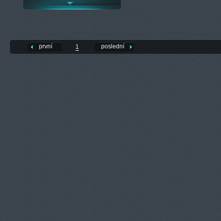
první
poslední
1