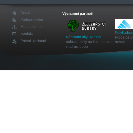
Domů
Významní partneři
Partneři webu
Mapa stránek
Polykarbon
Kontakt
Náhradní díly DAKON
Prodejce p
Právní ujednání
náhradní díly na kotle, dakon,
desek
viadrus, opop