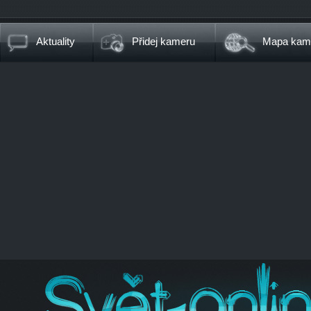
Aktuality
Přidej kameru
Mapa kam