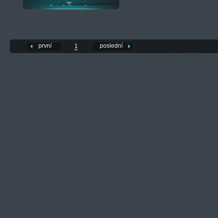
Arcobalenoplaz
první
poslední
1