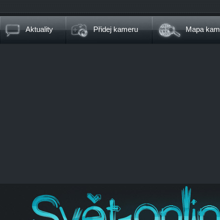
Aktuality
Přidej kameru
Mapa kam