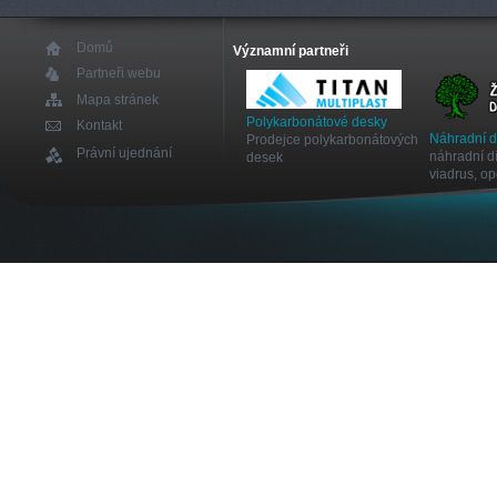
Domů
Významní partneři
Partneři webu
Mapa stránek
Polykarbonátové desky
Kontakt
Náhradní 
Prodejce polykarbonátových
Právní ujednání
náhradní dí
desek
viadrus, o