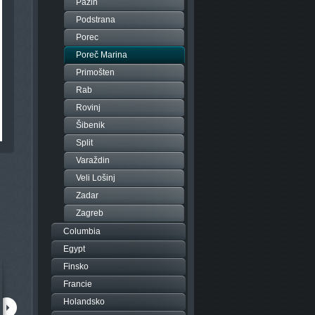
Pazin
Podstrana
Porec
Poreč Marina
Primošten
Rab
Rovinj
Šibenik
Split
Varaždin
Veli Lošinj
Zadar
Zagreb
Columbia
Egypt
Finsko
Francie
Holandsko