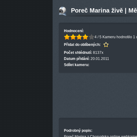
Poreč Marina živě | Mě
Hodnocení:
4 / 5
Kameru hodnotilo 1 
Přidat do oblíbených:
Počet shlédnutí:
8137x
Datum přidání:
20.01.2011
Sdílet kameru:
Podrobný popis:
Poreč Marina z Chorvatska online webkame