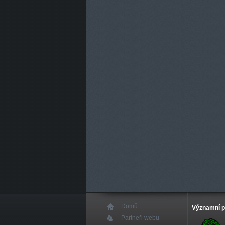
Domů
Významní p
Partneři webu