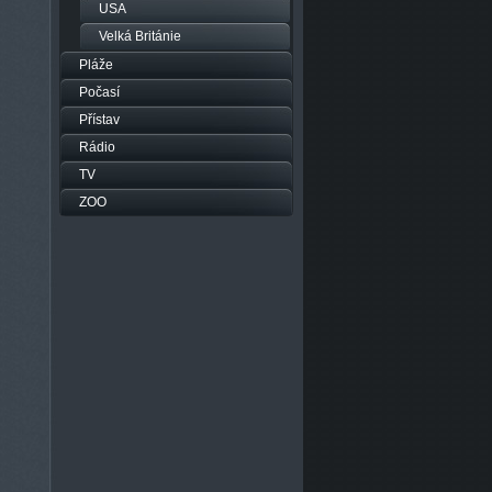
USA
Velká Británie
Pláže
Počasí
Přístav
Rádio
TV
ZOO