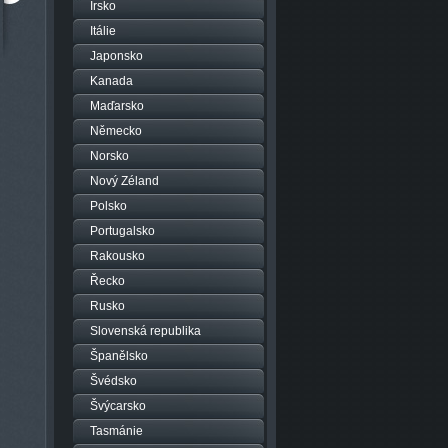
Irsko
Itálie
zhlédnuto: 5169x
zhlédnuto: 6316x
Dubrovnik - centrum
Rovinj - Chorvatsko - City
Japonsko
Kanada
Maďarsko
Německo
Norsko
Nový Zéland
Polsko
Portugalsko
Rakousko
Řecko
Rusko
Slovenská republika
Španělsko
Švédsko
Švýcarsko
Tasmánie