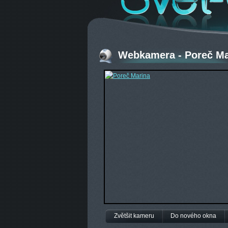
Webkamera - Poreč Ma
Zvětšit kameru
Do nového okna