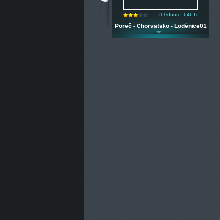
zhlédnuto: 4199x
zhlédnuto: 6469x
Mali Losinj - Chorvatsko - Port of
Poreč - Chorvatsko - Loděnice01
Mali Losinj