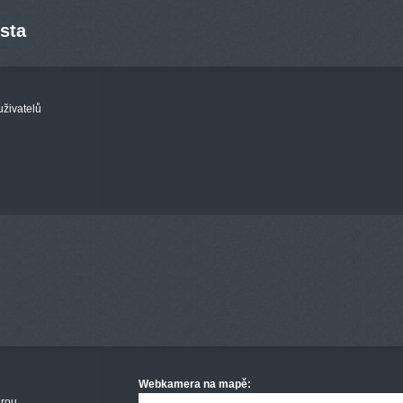
sta
uživatelů
Webkamera na mapě:
rou.