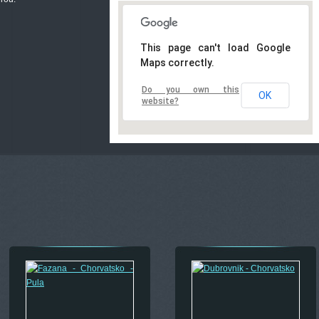
This page can't load Google
Maps correctly.
Do you own this
OK
website?