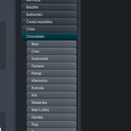
Bermudy
Brazílie
Bulharsko
Česká republika
Chile
Chorvatsko
Brac
Cres
Dubrovník
Fazana
Flengi
Klenovica
Korcula
Krk
Makarska
Mali Lošinj
Opatija
Pag