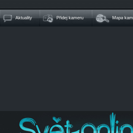
Aktuality
Přidej kameru
Mapa kam