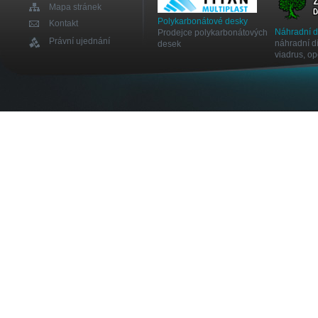
Mapa stránek
Polykarbonátové desky
Kontakt
Náhradní 
Prodejce polykarbonátových
Právní ujednání
náhradní dí
desek
viadrus, o