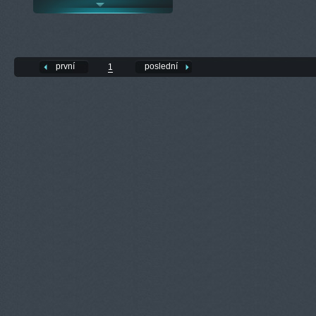
první
poslední
1