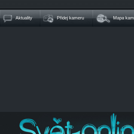
Aktuality
Přidej kameru
Mapa kam