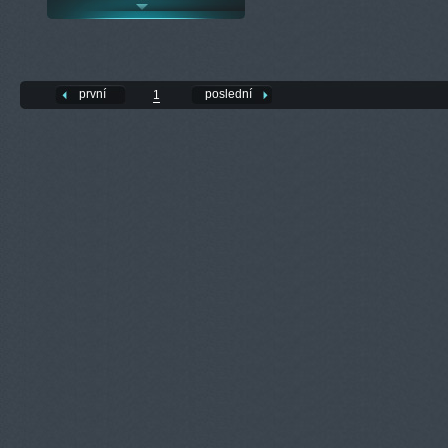
první
poslední
1