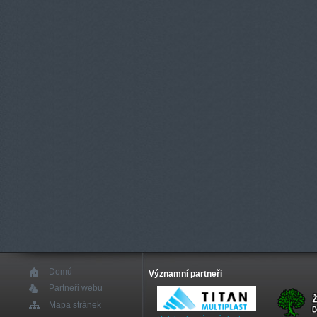
Domů
Významní partneři
Partneři webu
Mapa stránek