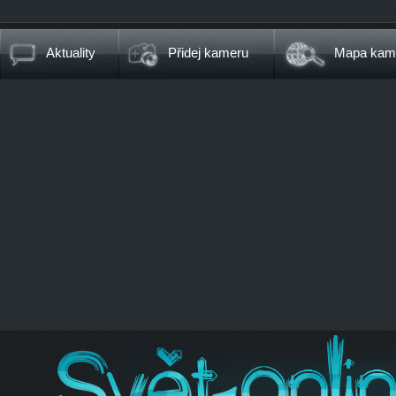
Aktuality
Přidej kameru
Mapa kam