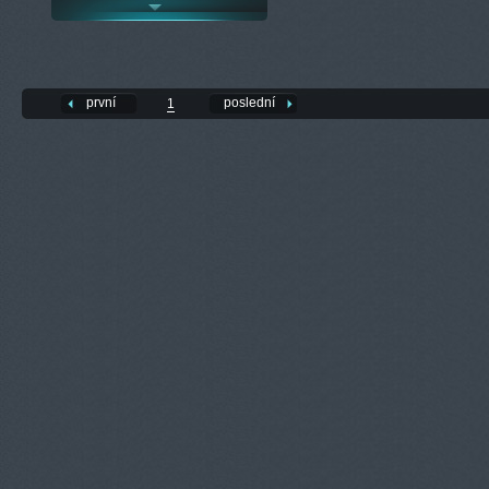
první
poslední
1