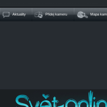
Aktuality
Přidej kameru
Mapa kam