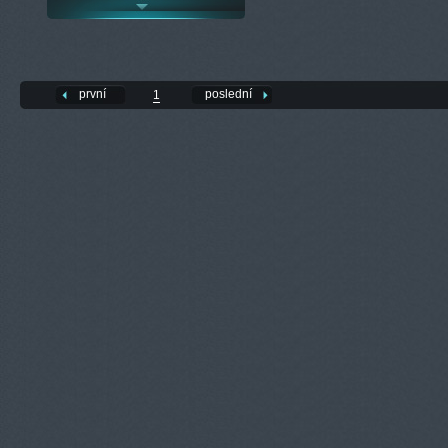
první
poslední
1