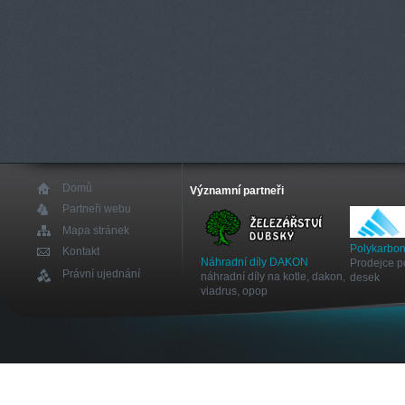
Domů
Významní partneři
Partneři webu
Mapa stránek
Polykarbon
Kontakt
Náhradní díly DAKON
Prodejce p
Právní ujednání
náhradní díly na kotle, dakon,
desek
viadrus, opop