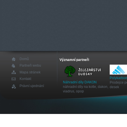
Domů
Významní partneři
Partneři webu
Mapa stránek
Polykarbon
Kontakt
Náhradní díly DAKON
Prodejce p
Právní ujednání
náhradní díly na kotle, dakon,
desek
viadrus, opop