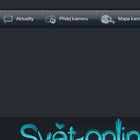
Aktuality
Přidej kameru
Mapa kam