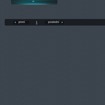
první
poslední
1