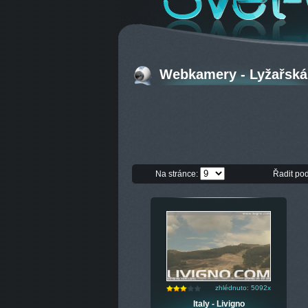
Webkamery - Lyžařská s
Na stránce:
Řadit po
zhlédnuto: 5092x
Italy - Livigno