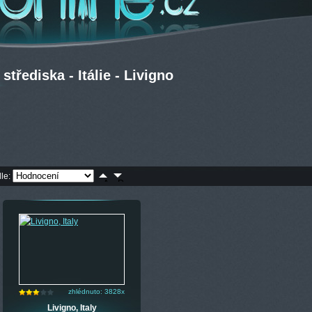
třediska - Itálie - Livigno
dle:
zhlédnuto: 3828x
Livigno, Italy