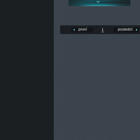
první
poslední
1