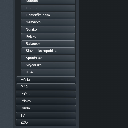
Kanada
Libanon
Lichtenštejnsko
Německo
Norsko
Polsko
Rakousko
Slovenská republika
Španělsko
Švýcarsko
USA
Města
Pláže
Počasí
Přístav
Rádio
TV
ZOO