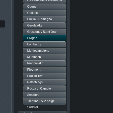
Castione della Presolana
Cogne
Colfosco
Emilia - Romagna
Gerola Alta
Gressoney Saint Jean
Livigno
Lombardy
Montecampione
Muhlbach
Piancavallo
Piedmont
Prati di Tivo
Ratschings
Rocca di Cambio
Sestriere
Trentino - Alto Adige -
Südtirol