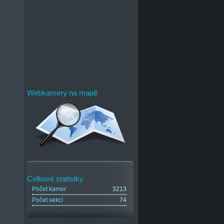
Webkamery na mapě
Celkové statistky
Počet kamer
3213
Počet sekcí
74