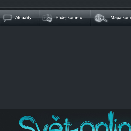
Aktuality
Přidej kameru
Mapa kam