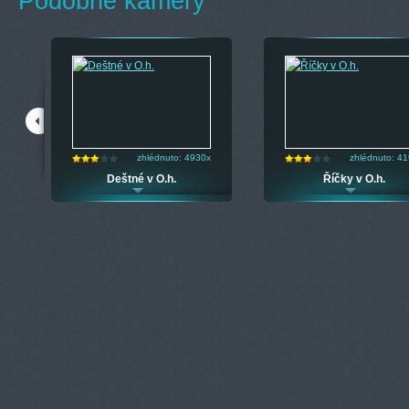
Podobné kamery
zhlédnuto: 4930x
zhlédnuto: 4
Deštné v O.h.
Říčky v O.h.