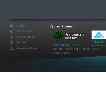
Domů
Významní partneři
Partneři webu
Mapa stránek
Polykarbon
Kontakt
Náhradní díly DAKON
Prodejce p
Právní ujednání
náhradní díly na kotle, dakon,
desek
viadrus, opop