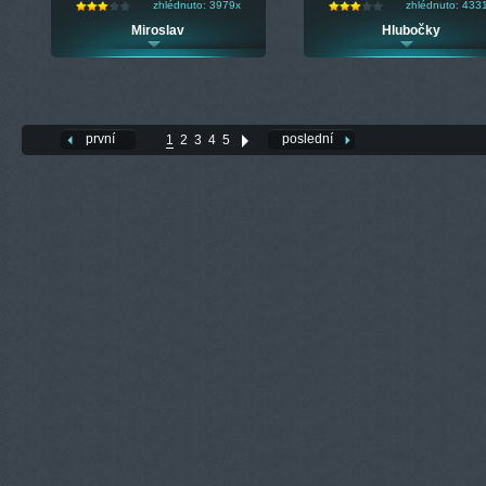
zhlédnuto: 3979x
zhlédnuto: 433
Miroslav
Hlubočky
první
poslední
1
2
3
4
5