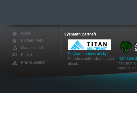
Domů
Významní partneři
Partneři webu
Mapa stránek
Polykarbonátové desky
Kontakt
Náhradní 
Prodejce polykarbonátových
Právní ujednání
náhradní dí
desek
viadrus, o