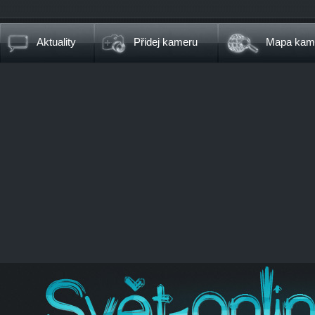
Aktuality
Přidej kameru
Mapa kam