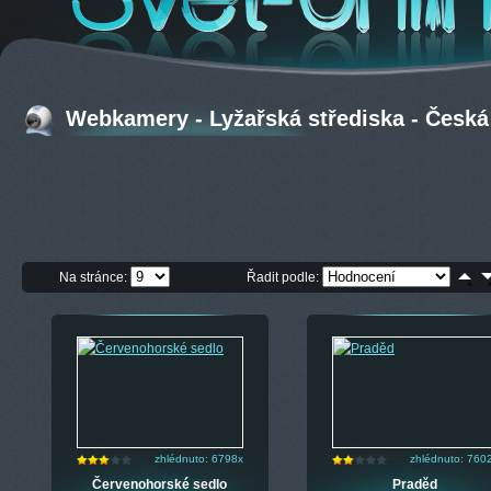
Webkamery - Lyžařská střediska - Česká 
Na stránce:
Řadit podle:
zhlédnuto: 6798x
zhlédnuto: 760
Červenohorské sedlo
Praděd