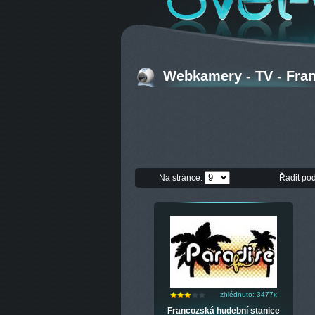
Webkamery - TV - Fran
Na stránce:
Řadit po
zhlédnuto: 3477x
Francozská hudební stanice