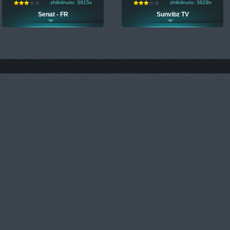
zhlédnuto: 3915x
zhlédnuto: 3629x
Senat - FR
Sunvibz TV