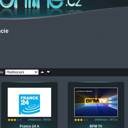
cie
dle:
zhlédnuto: 3908x
zhlédnuto: 3671x
France 24 A
BFM TV