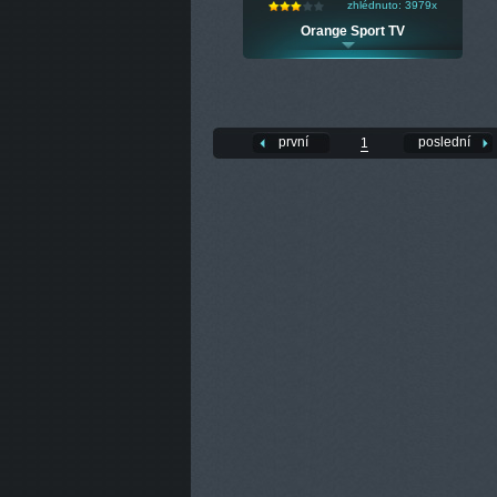
zhlédnuto: 3979x
Orange Sport TV
první
poslední
1