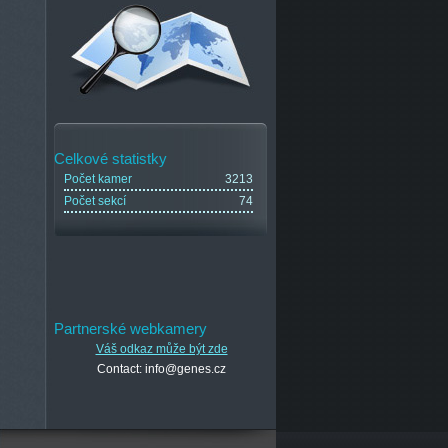
Celkové statistky
Počet kamer
3213
Počet sekcí
74
Partnerské webkamery
Váš odkaz může být zde
Contact: info@genes.cz