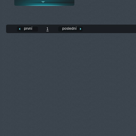
první
poslední
1