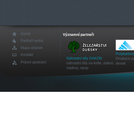
Domů
Významní partneři
Partneři webu
Mapa stránek
Polykarbon
Kontakt
Náhradní díly DAKON
Prodejce p
Právní ujednání
náhradní díly na kotle, dakon,
desek
viadrus, opop