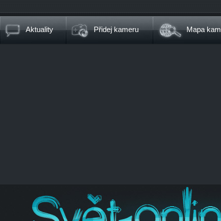
Aktuality
Přidej kameru
Mapa kam