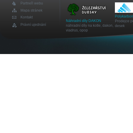
Partneři webu
Mapa stránek
Polykarbon
Kontakt
Náhradní díly DAKON
Prodejce p
Právní ujednání
náhradní díly na kotle, dakon,
desek
viadrus, opop