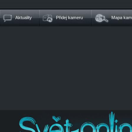
Aktuality
Přidej kameru
Mapa kam