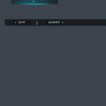
první
poslední
1