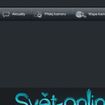
Aktuality
Přidej kameru
Mapa kam