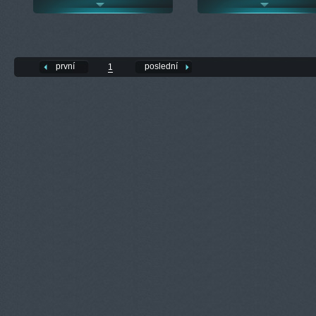
první
poslední
1