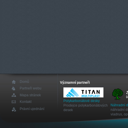
Domů
Významní partneři
Partneři webu
Mapa stránek
Polykarbonátové desky
Kontakt
Náhradní 
Prodejce polykarbonátových
Právní ujednání
náhradní dí
desek
viadrus, o