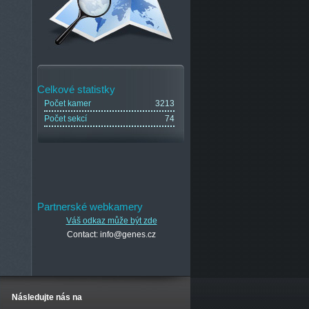
Celkové statistky
Počet kamer
3213
Počet sekcí
74
Partnerské webkamery
Váš odkaz může být zde
Contact: info@genes.cz
Následujte nás na