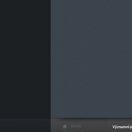
Domů
Významní p