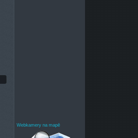
Webkamery na mapě