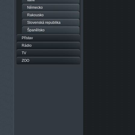
Itálie
Německo
Rakousko
Slovenská republika
Španělsko
Přístav
Rádio
TV
ZOO