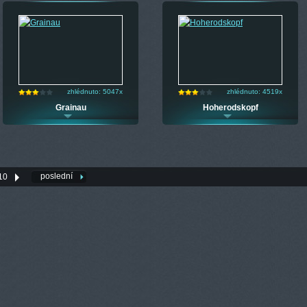
zhlédnuto: 5047x
zhlédnuto: 4519x
Grainau
Hoherodskopf
poslední
10