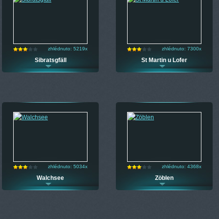
zhlédnuto: 5219x
zhlédnuto: 7300x
Sibratsgfäll
St Martin u Lofer
zhlédnuto: 5034x
zhlédnuto: 4368x
Walchsee
Zöblen