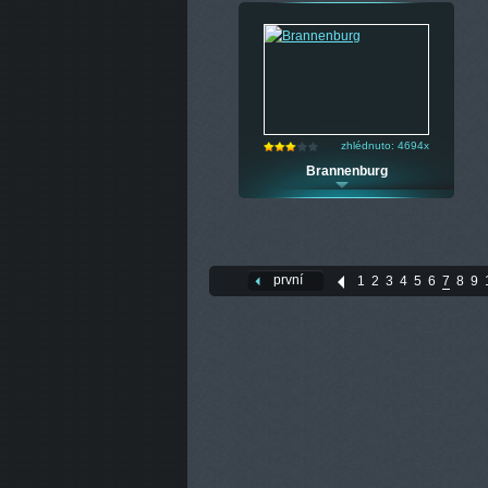
zhlédnuto: 4694x
Brannenburg
první
1
2
3
4
5
6
7
8
9