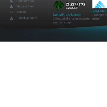
Partneři webu
Mapa stránek
Polykarbon
Kontakt
Náhradní díly DAKON
Prodejce p
Právní ujednání
náhradní díly na kotle, dakon,
desek
viadrus, opop