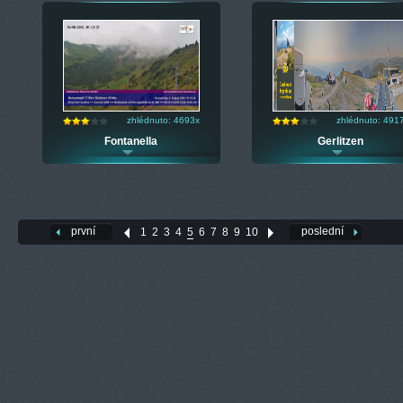
zhlédnuto: 4693x
zhlédnuto: 491
Fontanella
Gerlitzen
první
poslední
1
2
3
4
5
6
7
8
9
10