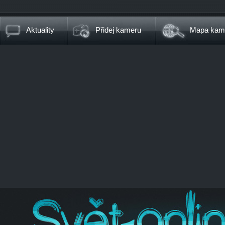
Aktuality
Přidej kameru
Mapa kam