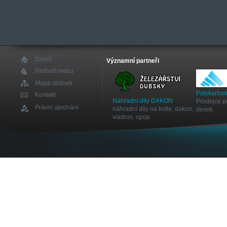
Domů
Významní partneři
Partneři webu
Mapa stránek
Polykarbon
Kontakt
Náhradní díly DAKON
Prodejce p
Právní ujednání
náhradní díly na kotle, dakon,
desek
viadrus, opop