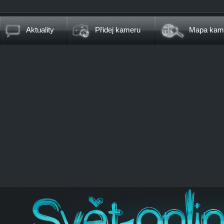
Aktuality
Přidej kameru
Mapa kam