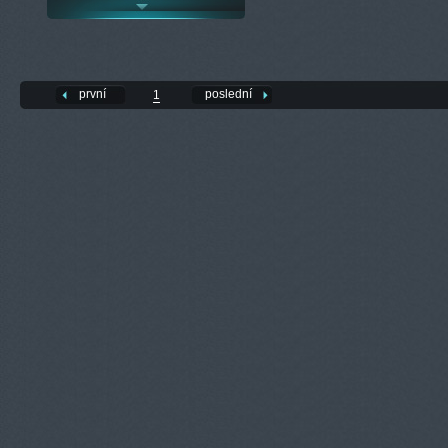
první
poslední
1